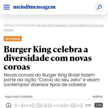
Início
▸
Comunicação
▸
Burger King celebra a diversidade com novas
coroas
diversidade
Burger King celebra a
diversidade com novas
coroas
Novas coroas do Burger King Brasil fazem
parte da ação “Coroa do seu Jeito” e visam
contemplar diversos tipos de cabelos
ouça este conteúdo
readme
1.0x
0:00