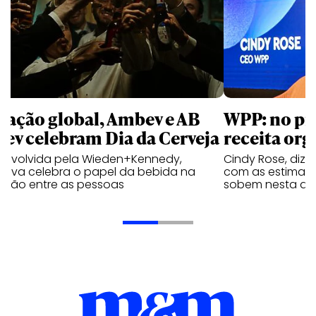
 ação global, Ambev e AB
WPP: no pr
bev celebram Dia da Cerveja
receita org
envolvida pela Wieden+Kennedy,
Cindy Rose, diz 
iativa celebra o papel da bebida na
com as estimati
exão entre as pessoas
sobem nesta qui