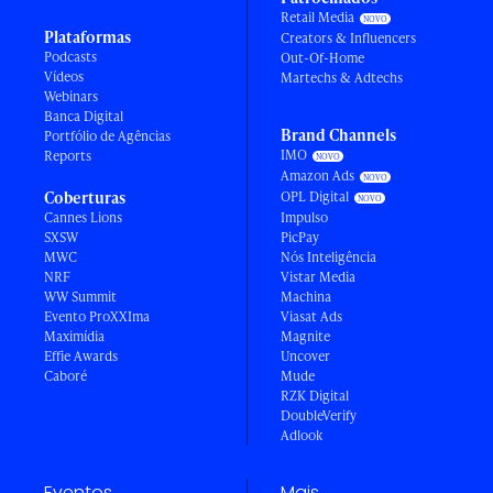
Retail Media
Plataformas
Creators & Influencers
Podcasts
Out-Of-Home
Vídeos
Martechs & Adtechs
Webinars
Banca Digital
Brand Channels
Portfólio de Agências
IMO
Reports
Amazon Ads
Coberturas
OPL Digital
Cannes Lions
Impulso
SXSW
PicPay
MWC
Nós Inteligência
NRF
Vistar Media
WW Summit
Machina
Evento ProXXIma
Viasat Ads
Maximídia
Magnite
Effie Awards
Uncover
Caboré
Mude
RZK Digital
DoubleVerify
Adlook
Eventos
Mais