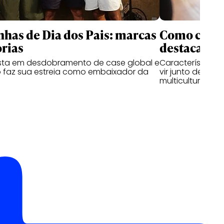
as de Dia dos Pais: marcas
Como criati
rias
destacam n
ta em desdobramento de case global e
Características
 faz sua estreia como embaixador da
vir junto de hab
multiculturais