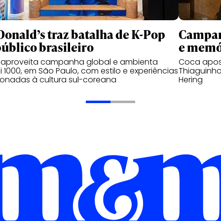
onald’s traz batalha de K-Pop
Campanh
público brasileiro
e memó
 aproveita campanha global e ambienta
Coca apos
 1000, em São Paulo, com estilo e experiências
Thiaguinho
ionadas à cultura sul-coreana
Hering