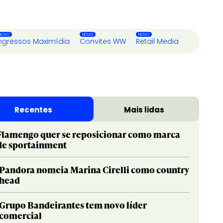
ngressos Maximídia
Convites WW
Retail Media
Recentes
Mais lidas
Flamengo quer se reposicionar como marca
de sportainment
Pandora nomeia Marina Cirelli como country
head
Grupo Bandeirantes tem novo líder
comercial