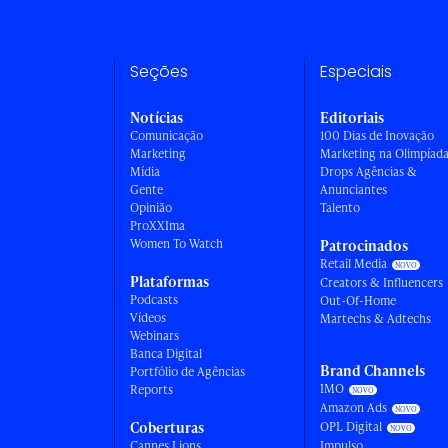
Seções
Especiais
Notícias
Editoriais
Comunicação
100 Dias de Inovação
Marketing
Marketing na Olimpíad
Mídia
Drops Agências &
Gente
Anunciantes
Opinião
Talento
ProXXIma
Women To Watch
Patrocinados
Retail Media
Plataformas
Creators & Influencers
Podcasts
Out-Of-Home
Vídeos
Martechs & Adtechs
Webinars
Banca Digital
Brand Channels
Portfólio de Agências
IMO
Reports
Amazon Ads
Coberturas
OPL Digital
Cannes Lions
Impulso