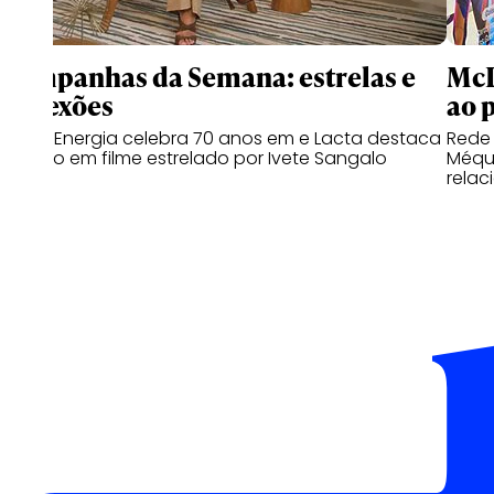
Campanhas da Semana: estrelas e
McD
conexões
ao 
Copa Energia celebra 70 anos em e Lacta destaca
Rede
o afeto em filme estrelado por Ivete Sangalo
Méqui
relac