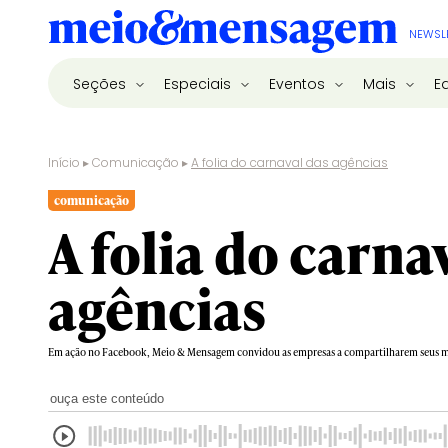
NEWSL
Seções
Especiais
Eventos
Mais
E
Início
▸
Comunicação
▸
A folia do carnaval das agências
comunicação
A folia do carna
agências
Em ação no Facebook, Meio & Mensagem convidou as empresas a compartilharem seus m
ouça este conteúdo