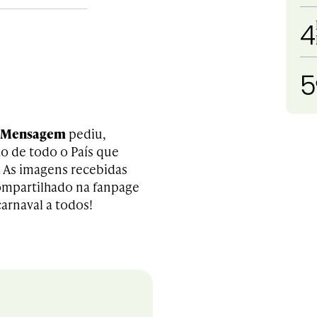
4
5
 Mensagem
pediu,
o de todo o País que
. As imagens recebidas
ompartilhado na fanpage
carnaval a todos!