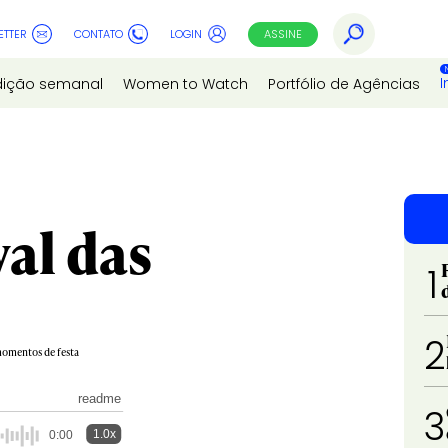
ETTER
CONTATO
LOGIN
ASSINE
I
dição semanal
Women to Watch
Portfólio de Agências
val das
1
2
omentos de festa
readme
3
1.0x
0:00