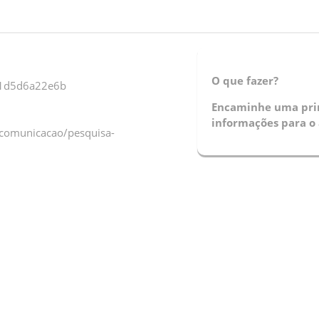
O que fazer?
91d5d6a22e6b
Encaminhe uma prin
informações para o 
comunicacao/pesquisa-