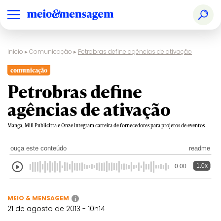
Início
▸
Comunicação
▸
Petrobras define agências de ativação
comunicação
Petrobras define
agências de ativação
Manga, Mill Publicitta e Onze integram carteira de fornecedores para projetos de eventos
ouça este conteúdo
readme
1.0x
0:00
MEIO & MENSAGEM
i
21 de agosto de 2013 - 10h14