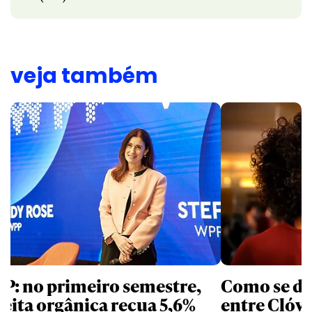
veja também
P: no primeiro semestre,
Como se de
ceita orgânica recua 5,6%
entre Clóvi