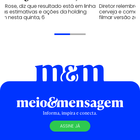
y Rose, diz que resultado está em linha
Diretor relembra
 as estimativas e ações da holding
cerveja e comen
em nesta quinta, 6
filmar versão zer
Informa, inspira e conecta.
ASSINE JÁ