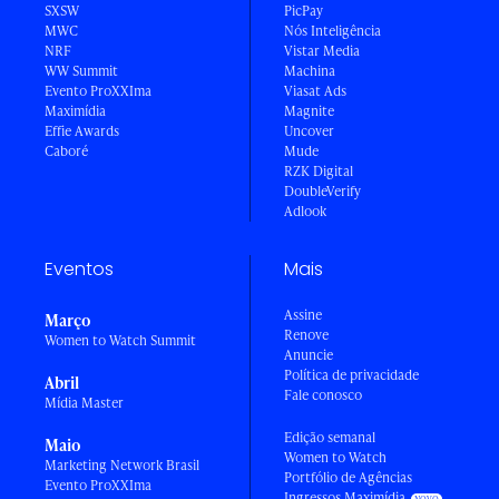
SXSW
PicPay
MWC
Nós Inteligência
NRF
Vistar Media
WW Summit
Machina
Evento ProXXIma
Viasat Ads
Maximídia
Magnite
Effie Awards
Uncover
Caboré
Mude
RZK Digital
DoubleVerify
Adlook
Eventos
Mais
Assine
Março
Renove
Women to Watch Summit
Anuncie
Política de privacidade
Abril
Fale conosco
Mídia Master
Edição semanal
Maio
Women to Watch
Marketing Network Brasil
Portfólio de Agências
Evento ProXXIma
Ingressos Maximídia