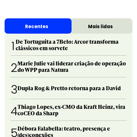
Recentes
Mais lidas
De Tortuguita a 7Belo: Arcor transforma
1
clássicos em sorvete
Marie Julie vai liderar criação de operação
2
do WPP para Natura
3
Dupla Rog & Pretto retorna para a David
Thiago Lopes, ex-CMO da Kraft Heinz, vira
4
coCEO da Sharp
Débora Falabella: teatro, presença e
5
(des)conexões