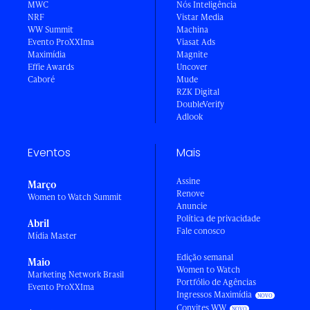
MWC
Nós Inteligência
NRF
Vistar Media
WW Summit
Machina
Evento ProXXIma
Viasat Ads
Maximídia
Magnite
Effie Awards
Uncover
Caboré
Mude
RZK Digital
DoubleVerify
Adlook
Eventos
Mais
Assine
Março
Renove
Women to Watch Summit
Anuncie
Política de privacidade
Abril
Fale conosco
Mídia Master
Edição semanal
Maio
Women to Watch
Marketing Network Brasil
Portfólio de Agências
Evento ProXXIma
Ingressos Maximídia
Convites WW