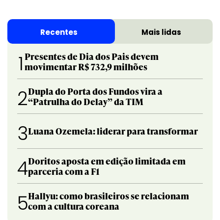
Recentes
Mais lidas
Presentes de Dia dos Pais devem
1
movimentar R$ 732,9 milhões
Dupla do Porta dos Fundos vira a
2
“Patrulha do Delay” da TIM
3
Luana Ozemela: liderar para transformar
Doritos aposta em edição limitada em
4
parceria com a F1
Hallyu: como brasileiros se relacionam
5
com a cultura coreana