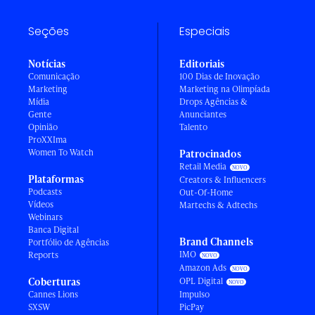
Seções
Especiais
Notícias
Editoriais
Comunicação
100 Dias de Inovação
Marketing
Marketing na Olimpíada
Mídia
Drops Agências &
Gente
Anunciantes
Opinião
Talento
ProXXIma
Women To Watch
Patrocinados
Retail Media
Plataformas
Creators & Influencers
Podcasts
Out-Of-Home
Vídeos
Martechs & Adtechs
Webinars
Banca Digital
Brand Channels
Portfólio de Agências
IMO
Reports
Amazon Ads
Coberturas
OPL Digital
Cannes Lions
Impulso
SXSW
PicPay