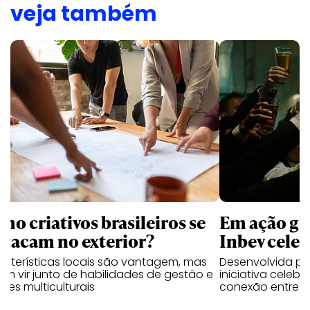
veja também
mo criativos brasileiros se
Em ação gl
stacam no exterior?
Inbev celeb
acterísticas locais são vantagem, mas
Desenvolvida p
m vir junto de habilidades de gestão e
iniciativa celeb
pes multiculturais
conexão entre a