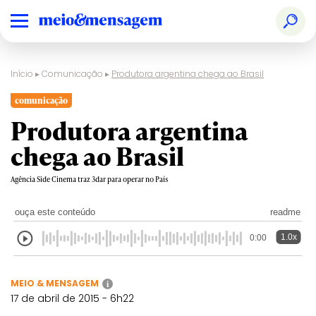
Início
▸
Comunicação
▸
Produtora argentina chega ao Brasil
comunicação
Produtora argentina
chega ao Brasil
Agência Side Cinema traz 3dar para operar no País
ouça este conteúdo
readme
1.0x
0:00
MEIO & MENSAGEM
i
17 de abril de 2015 - 6h22