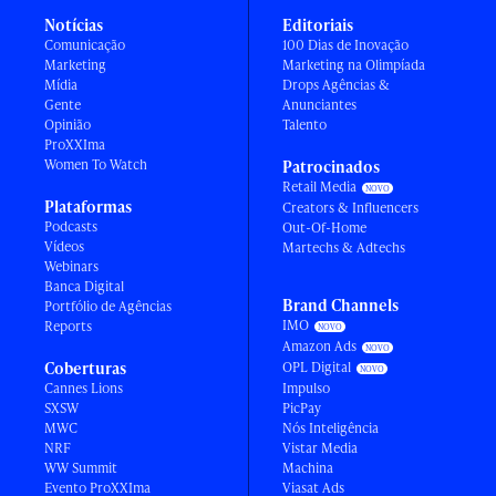
Notícias
Editoriais
Comunicação
100 Dias de Inovação
Marketing
Marketing na Olimpíada
Mídia
Drops Agências &
Gente
Anunciantes
Opinião
Talento
ProXXIma
Women To Watch
Patrocinados
Retail Media
Plataformas
Creators & Influencers
Podcasts
Out-Of-Home
Vídeos
Martechs & Adtechs
Webinars
Banca Digital
Brand Channels
Portfólio de Agências
IMO
Reports
Amazon Ads
Coberturas
OPL Digital
Cannes Lions
Impulso
SXSW
PicPay
MWC
Nós Inteligência
NRF
Vistar Media
WW Summit
Machina
Evento ProXXIma
Viasat Ads