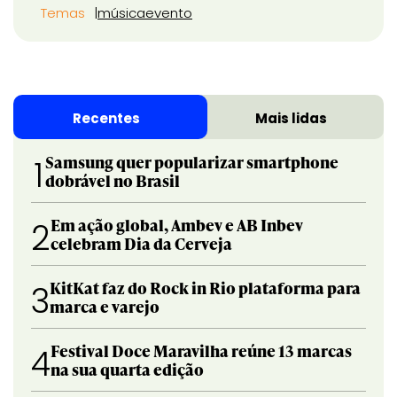
Temas
música
evento
Recentes
Mais lidas
Samsung quer popularizar smartphone
1
dobrável no Brasil
Em ação global, Ambev e AB Inbev
2
celebram Dia da Cerveja
KitKat faz do Rock in Rio plataforma para
3
marca e varejo
Festival Doce Maravilha reúne 13 marcas
4
na sua quarta edição