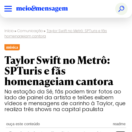
Início
▸
Comunicação
▸
Taylor Swift no Metrô: SPTuris e fãs
homenageiam cantora
música
Taylor Swift no Metrô:
SPTuris e fãs
homenageiam cantora
Na estação da Sé, fãs podem tirar fotos ao
lado de painel da artista e telões exibem
vídeos e mensagens de carinho à Taylor, que
realiza três shows na capital paulista
ouça este conteúdo
readme