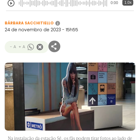
1.0x
0:00
BÁRBARA SACCHITIELLO
i
24 de novembro de 2023 - 15h55
- A
+ A
Na instalação da estação Sé, os fãs podem tirar fotos ao lado de