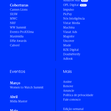
Amazon Ads
Coberturas
OPL Digital
Cannes Lions
Impulso
SXSW
PicPay
MWC
Nós Inteligência
NRF
Vistar Media
WW Summit
Machina
Evento ProXXIma
Viasat Ads
Maximídia
Magnite
Effie Awards
Uncover
Caboré
Mude
RZK Digital
DoubleVerify
Adlook
Eventos
Mais
Assine
Março
Renove
Women to Watch Summit
Anuncie
Política de privacidade
Abril
Fale conosco
Mídia Master
Edição semanal
Maio