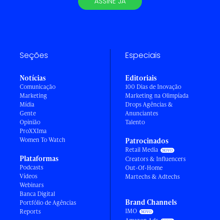
ASSINE JÁ
Seções
Especiais
Notícias
Editoriais
Comunicação
100 Dias de Inovação
Marketing
Marketing na Olimpíada
Mídia
Drops Agências &
Gente
Anunciantes
Opinião
Talento
ProXXIma
Women To Watch
Patrocinados
Retail Media
Plataformas
Creators & Influencers
Podcasts
Out-Of-Home
Vídeos
Martechs & Adtechs
Webinars
Banca Digital
Brand Channels
Portfólio de Agências
IMO
Reports