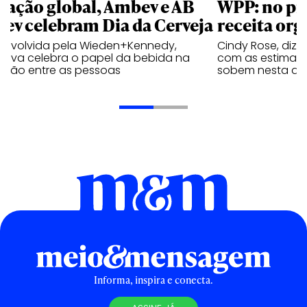
 ação global, Ambev e AB
WPP: no pr
bev celebram Dia da Cerveja
receita org
envolvida pela Wieden+Kennedy,
Cindy Rose, diz 
iativa celebra o papel da bebida na
com as estimati
exão entre as pessoas
sobem nesta qui
Informa, inspira e conecta.