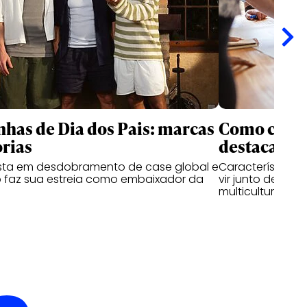
as de Dia dos Pais: marcas
Como criati
rias
destacam n
ta em desdobramento de case global e
Características
 faz sua estreia como embaixador da
vir junto de hab
multiculturais