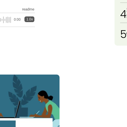
4
readme
1.0x
0:00
5