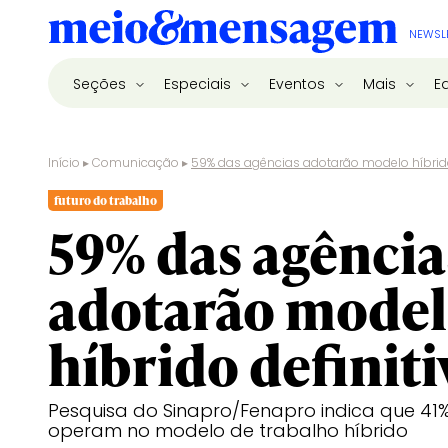
NEWSL
Seções
Especiais
Eventos
Mais
E
Início
▸
Comunicação
▸
59% das agências adotarão modelo híbrid
futuro do trabalho
59% das agência
adotarão mode
híbrido definit
Pesquisa do Sinapro/Fenapro indica que 41
operam no modelo de trabalho híbrido