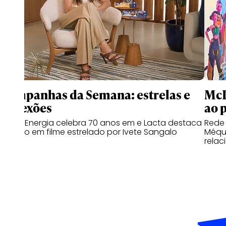
Campanhas da Semana: estrelas e
McD
conexões
ao 
Copa Energia celebra 70 anos em e Lacta destaca
Rede
o afeto em filme estrelado por Ivete Sangalo
Méqui
relac