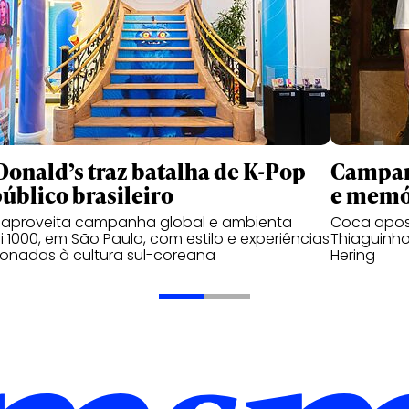
onald’s traz batalha de K-Pop
Campanh
público brasileiro
e memó
 aproveita campanha global e ambienta
Coca apos
 1000, em São Paulo, com estilo e experiências
Thiaguinho
ionadas à cultura sul-coreana
Hering