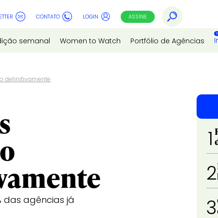
ETTER
CONTATO
LOGIN
ASSINE
I
dição semanal
Women to Watch
Portfólio de Agências
o definitivamente
s
1
lo
ivamente
2
% das agências já
3