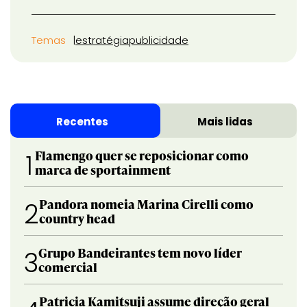
Temas
estratégia
publicidade
Recentes
Mais lidas
Flamengo quer se reposicionar como
1
marca de sportainment
Pandora nomeia Marina Cirelli como
2
country head
Grupo Bandeirantes tem novo líder
3
comercial
Patricia Kamitsuji assume direção geral