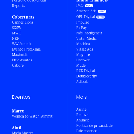
Portfólio de Agências
IMO
Reports
Amazon Ads
Coberturas
OPL Digital
Cannes Lions
Impulso
SXSW
PicPay
MWC
Nós Inteligência
NRF
Vistar Media
WW Summit
Machina
Evento ProXXIma
Viasat Ads
Maximídia
Magnite
Effie Awards
Uncover
Caboré
Mude
RZK Digital
DoubleVerify
Adlook
Eventos
Mais
Assine
Março
Renove
Women to Watch Summit
Anuncie
Política de privacidade
Abril
Fale conosco
Mídia Master