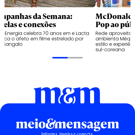
mpanhas da Semana:
McDonald’s 
trelas e conexões
Pop ao públ
a Energia celebra 70 anos em e Lacta
Rede aproveita
aca o afeto em filme estrelado por
ambienta Méqui 
te Sangalo
estilo e experiên
sul-coreana
Informa, inspira e conecta.