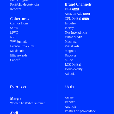
Brand Channels
Portfólio de Agências
IMO
Reports
Amazon Ads
Coberturas
OPL Digital
Cannes Lions
Impulso
SXSW
PicPay
MWC
Nós Inteligência
NRF
Vistar Media
WW Summit
Machina
Evento ProXXIma
Viasat Ads
Maximídia
Magnite
Effie Awards
Uncover
Caboré
Mude
RZK Digital
DoubleVerify
Adlook
Eventos
Mais
Assine
Março
Renove
Women to Watch Summit
Anuncie
Política de privacidade
Abril