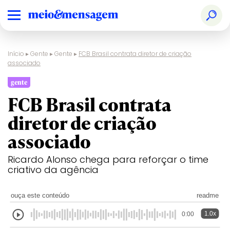
Início
▸
Gente
▸
Gente
▸
FCB Brasil contrata diretor de criação
associado
gente
FCB Brasil contrata
diretor de criação
associado
Ricardo Alonso chega para reforçar o time
criativo da agência
ouça este conteúdo
readme
1.0x
0:00