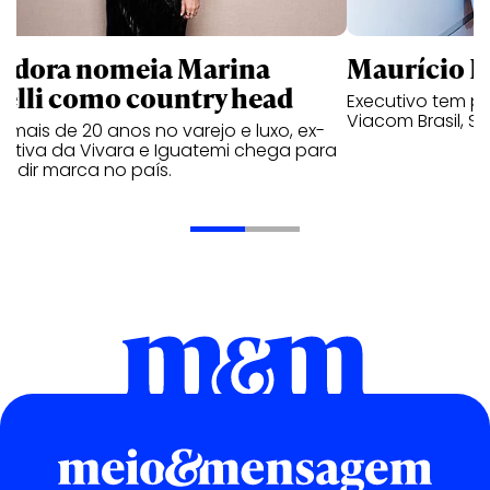
ndora nomeia Marina
Maurício K
relli como country head
Executivo tem pa
Viacom Brasil, So
mais de 20 anos no varejo e luxo, ex-
cutiva da Vivara e Iguatemi chega para
andir marca no país.