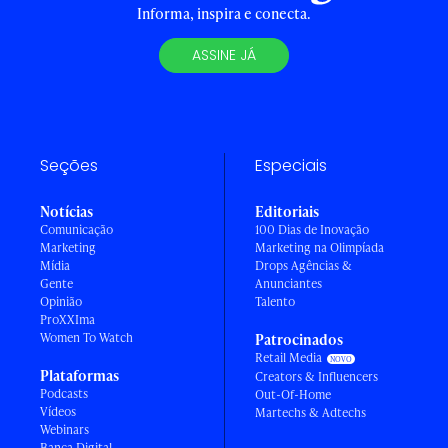
Informa, inspira e conecta.
ASSINE JÁ
Seções
Especiais
Notícias
Editoriais
Comunicação
100 Dias de Inovação
Marketing
Marketing na Olimpíada
Mídia
Drops Agências &
Gente
Anunciantes
Opinião
Talento
ProXXIma
Women To Watch
Patrocinados
Retail Media
Plataformas
Creators & Influencers
Podcasts
Out-Of-Home
Vídeos
Martechs & Adtechs
Webinars
Banca Digital