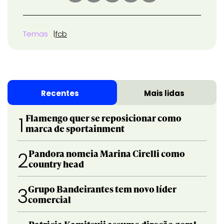
Temas
fcb
Recentes
Mais lidas
Flamengo quer se reposicionar como
1
marca de sportainment
Pandora nomeia Marina Cirelli como
2
country head
Grupo Bandeirantes tem novo líder
3
comercial