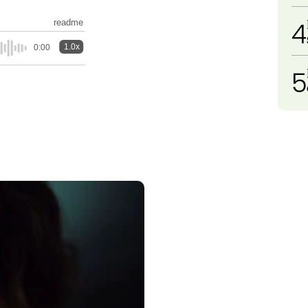
4
readme
1.0x
0:00
5