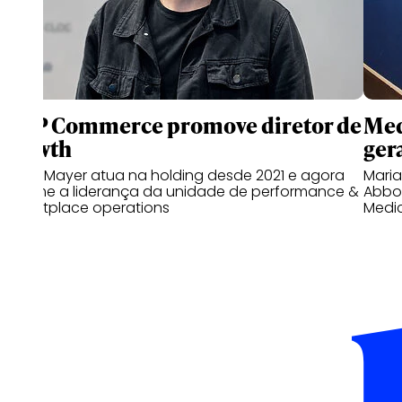
WPP Commerce promove diretor de
Med
growth
gera
Bruno Mayer atua na holding desde 2021 e agora
Mari
assume a liderança da unidade de performance &
Abbot
marketplace operations
Medi