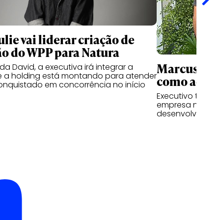
lie vai liderar criação de
o do WPP para Natura
Marcus Cun
a David, a executiva irá integrar a
e a holding está montando para atender
como advis
conquistado em concorrência no início
Executivo tem a 
empresa nas fre
desenvolviment