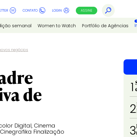
ETTER
CONTATO
LOGIN
ASSINE
I
dição semanal
Women to Watch
Portfólio de Agências
 novos negócios
Madre
1
iva de
2
olor Digital, Cinema
3
Cinegrafika Finalização