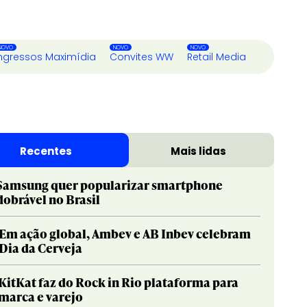
ngressos Maximídia
Convites WW
Retail Media
Recentes
Mais lidas
Samsung quer popularizar smartphone
dobrável no Brasil
Em ação global, Ambev e AB Inbev celebram
Dia da Cerveja
KitKat faz do Rock in Rio plataforma para
marca e varejo