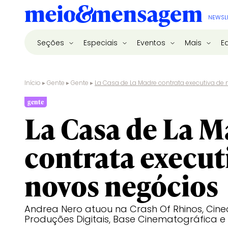
NEWSL
Seções
Especiais
Eventos
Mais
E
Início
▸
Gente
▸
Gente
▸
La Casa de La Madre contrata executiva de
gente
La Casa de La 
contrata execut
novos negócios
Andrea Nero atuou na Crash Of Rhinos, Cinec
Produções Digitais, Base Cinematográfica e 