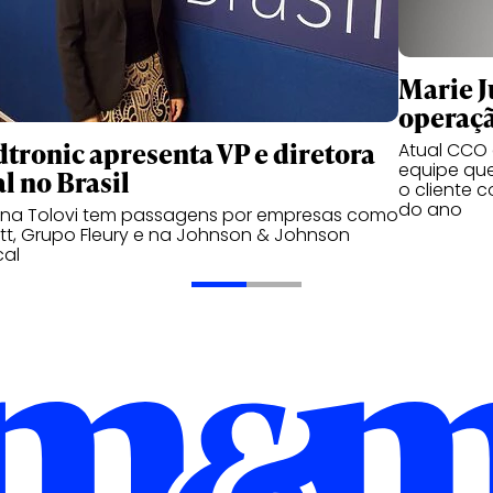
Marie Ju
operaçã
tronic apresenta VP e diretora
Atual CCO d
equipe qu
l no Brasil
o cliente 
do ano
ana Tolovi tem passagens por empresas como
t, Grupo Fleury e na Johnson & Johnson
cal