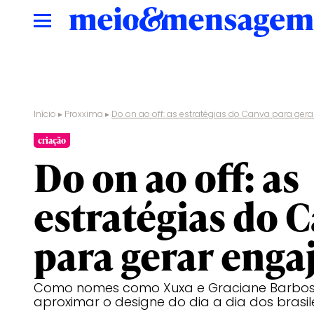
Início
▸
Proxxima
▸
Do on ao off: as estratégias do Canva para ge
criação
Do on ao off: as
estratégias do 
para gerar eng
Como nomes como Xuxa e Graciane Barbos
aproximar o designe do dia a dia dos brasil