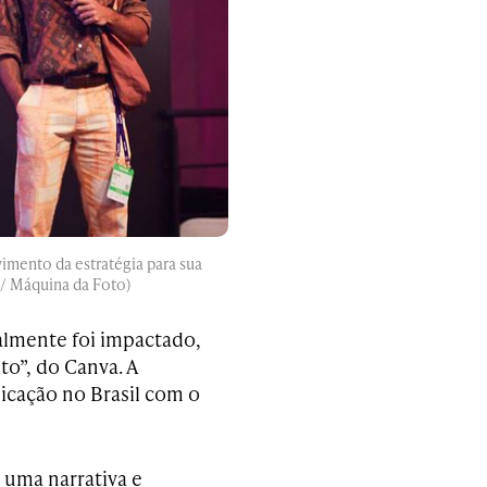
mento da estratégia para sua
/ Máquina da Foto)
almente foi impactado,
o”, do Canva. A
icação no Brasil com o
 uma narrativa e