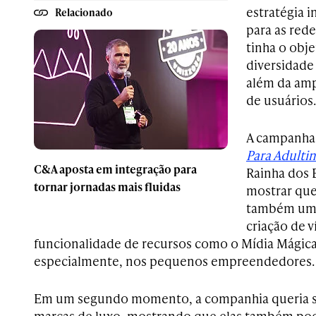
estratégia 
Relacionado
para as rede
tinha o obje
diversidade
além da ampl
de usuários.
A campanh
Para Adulti
C&A aposta em integração para
Rainha dos B
tornar jornadas mais fluidas
mostrar que
também uma 
criação de 
funcionalidade de recursos como o Mídia Mágica
especialmente, nos pequenos empreendedores.
Em um segundo momento, a companhia queria s
marcas de luxo, mostrando que elas também po