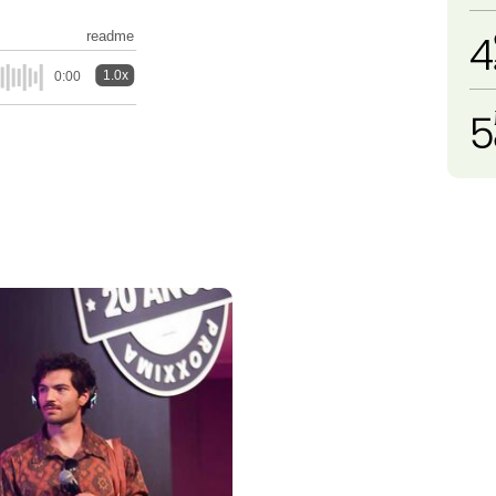
4
readme
1.0x
0:00
5