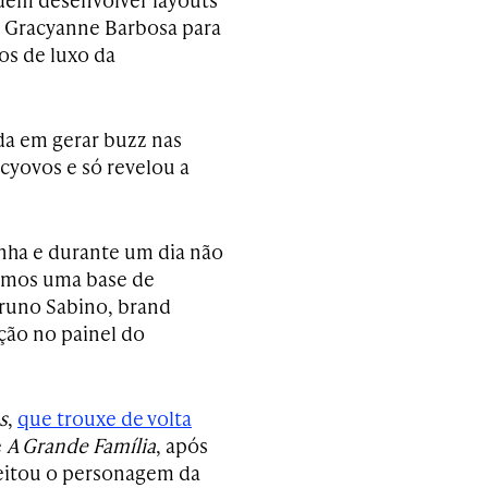
ss Gracyanne Barbosa para
os de luxo da
ada em gerar buzz nas
cyovos e só revelou a
nha e durante um dia não
semos uma base de
Bruno Sabino, brand
ção no painel do
s
,
que trouxe de volta
e
A Grande Família
, após
oveitou o personagem da