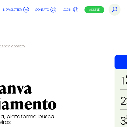
NEWSLETTER
CONTATO
LOGIN
ASSINE
rar engajamento
1
Canva
ajamento
2
a, plataforma busca
3
eiros