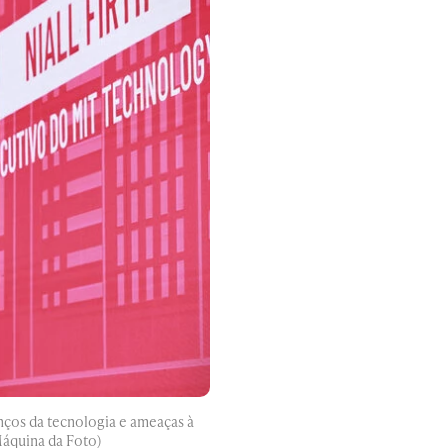
nços da tecnologia e ameaças à
áquina da Foto)