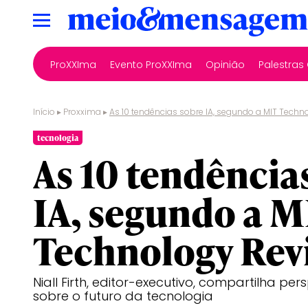
ProXXIma
Evento ProXXIma
Opinião
Palestra
Início
▸
Proxxima
▸
As 10 tendências sobre IA, segundo a MIT Techn
tecnologia
As 10 tendência
IA, segundo a M
Technology Rev
Niall Firth, editor-executivo, compartilha per
sobre o futuro da tecnologia