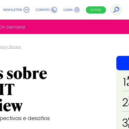
NEWSLETTER
CONTATO
LOGIN
ASSINE
s On Demand
ology Review
s sobre
1
IT
iew
2
spectivas e desafios
3