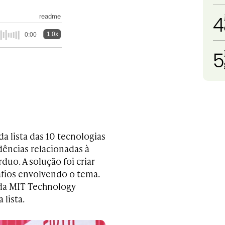
4
readme
1.0x
0:00
5
da lista das 10 tecnologias
ências relacionadas à
rduo. A solução foi criar
afios envolvendo o tema.
 da MIT Technology
 lista.