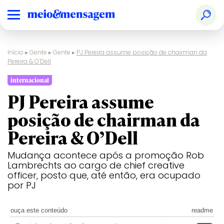
Início
▸
Gente
▸
Gente
▸
PJ Pereira assume posição de chairman da
Pereira & O’Dell
internacional
PJ Pereira assume
posição de chairman da
Pereira & O’Dell
Mudança acontece após a promoção Rob
Lambrechts ao cargo de chief creative
officer, posto que, até então, era ocupado
por PJ
ouça este conteúdo
readme