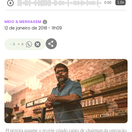
1.0x
0:00
MEIO & MENSAGEM
i
12 de janeiro de 2018 - 11h09
- A
+ A
PJ pereira assume o recém-criado cargo de chairman da operação