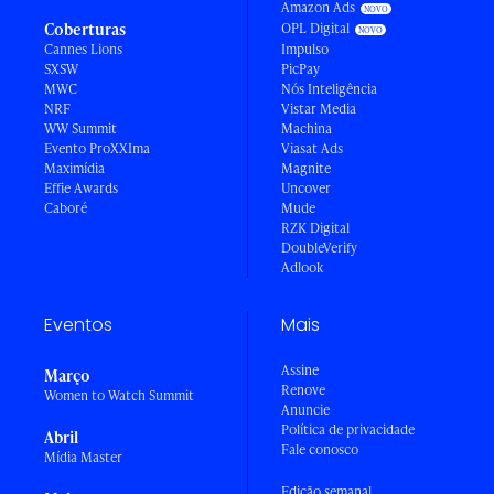
Amazon Ads
Coberturas
OPL Digital
Cannes Lions
Impulso
SXSW
PicPay
MWC
Nós Inteligência
NRF
Vistar Media
WW Summit
Machina
Evento ProXXIma
Viasat Ads
Maximídia
Magnite
Effie Awards
Uncover
Caboré
Mude
RZK Digital
DoubleVerify
Adlook
Eventos
Mais
Assine
Março
Renove
Women to Watch Summit
Anuncie
Política de privacidade
Abril
Fale conosco
Mídia Master
Edição semanal