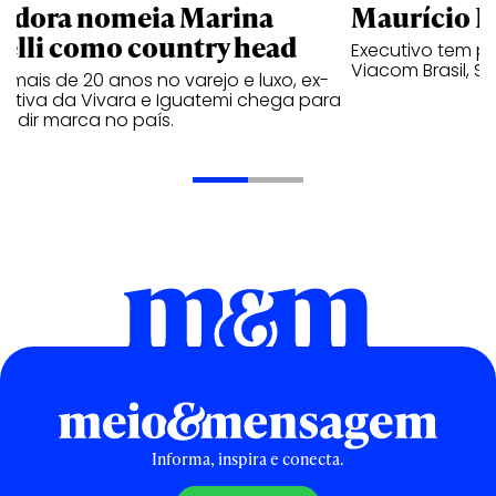
ndora nomeia Marina
Maurício K
relli como country head
Executivo tem pa
Viacom Brasil, So
mais de 20 anos no varejo e luxo, ex-
cutiva da Vivara e Iguatemi chega para
andir marca no país.
Informa, inspira e conecta.