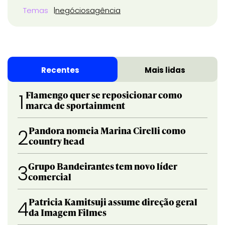
Temas
negócios
agência
Recentes
Mais lidas
Flamengo quer se reposicionar como
1
marca de sportainment
Pandora nomeia Marina Cirelli como
2
country head
Grupo Bandeirantes tem novo líder
3
comercial
Patricia Kamitsuji assume direção geral
4
da Imagem Filmes