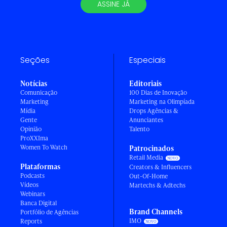
ASSINE JÁ
Seções
Especiais
Notícias
Editoriais
Comunicação
100 Dias de Inovação
Marketing
Marketing na Olimpíada
Mídia
Drops Agências &
Gente
Anunciantes
Opinião
Talento
ProXXIma
Women To Watch
Patrocinados
Retail Media
Plataformas
Creators & Influencers
Podcasts
Out-Of-Home
Vídeos
Martechs & Adtechs
Webinars
Banca Digital
Brand Channels
Portfólio de Agências
IMO
Reports