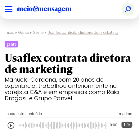
Início
▸
Gente
▸
Gente
▸
Usaflex contrata diretora de marketing
gente
Usaflex contrata diretora
de marketing
Manuela Cardona, com 20 anos de
experiÊncia, trabalhou anteriormente na
varejista C&A e em empresas como Raia
Drogasil e Grupo Panvel
ouça este conteúdo
readme
1.0x
0:00