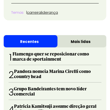
Temas
carreira
liderança
Recentes
Mais lidas
Flamengo quer se reposicionar como
1
marca de sportainment
Pandora nomeia Marina Cirelli como
2
country head
Grupo Bandeirantes tem novo líder
3
comercial
Patricia Kamitsuji assume direção geral
4