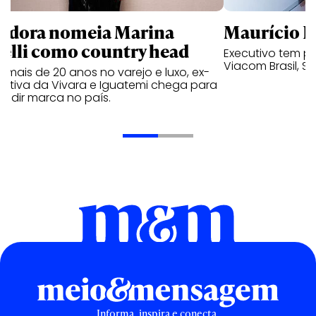
ndora nomeia Marina
Maurício K
relli como country head
Executivo tem pa
Viacom Brasil, So
mais de 20 anos no varejo e luxo, ex-
cutiva da Vivara e Iguatemi chega para
andir marca no país.
Informa, inspira e conecta.