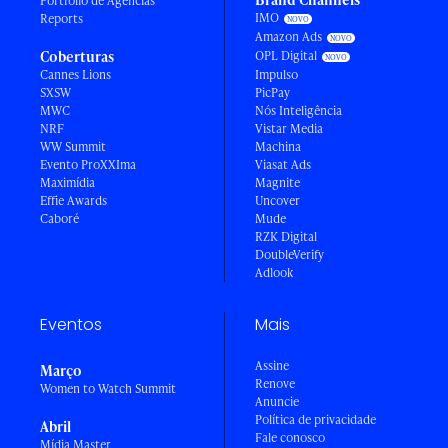
Portfólio de Agências
IMO
Reports
Amazon Ads
Coberturas
OPL Digital
Cannes Lions
Impulso
SXSW
PicPay
MWC
Nós Inteligência
NRF
Vistar Media
WW Summit
Machina
Evento ProXXIma
Viasat Ads
Maximídia
Magnite
Effie Awards
Uncover
Caboré
Mude
RZK Digital
DoubleVerify
Adlook
Eventos
Mais
Assine
Março
Renove
Women to Watch Summit
Anuncie
Política de privacidade
Abril
Fale conosco
Mídia Master