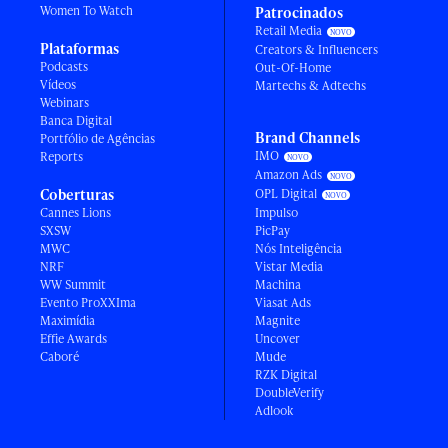
Women To Watch
Patrocinados
Retail Media
Plataformas
Creators & Influencers
Podcasts
Out-Of-Home
Vídeos
Martechs & Adtechs
Webinars
Banca Digital
Brand Channels
Portfólio de Agências
IMO
Reports
Amazon Ads
Coberturas
OPL Digital
Cannes Lions
Impulso
SXSW
PicPay
MWC
Nós Inteligência
NRF
Vistar Media
WW Summit
Machina
Evento ProXXIma
Viasat Ads
Maximídia
Magnite
Effie Awards
Uncover
Caboré
Mude
RZK Digital
DoubleVerify
Adlook