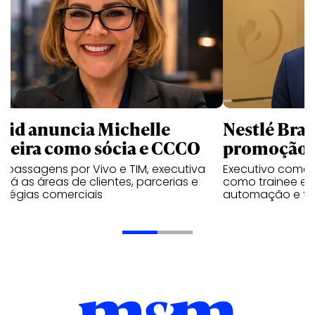
uid anuncia Michelle
Nestlé Bras
rreira como sócia e CCCO
promoção 
 passagens por Vivo e TIM, executiva
Executivo come
rará as áreas de clientes, parcerias e
como trainee e c
atégias comerciais
automação e tra