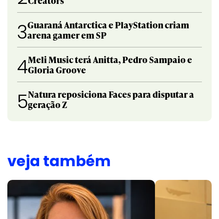
Creators
Guaraná Antarctica e PlayStation criam
3
arena gamer em SP
Meli Music terá Anitta, Pedro Sampaio e
4
Gloria Groove
Natura reposiciona Faces para disputar a
5
geração Z
veja também