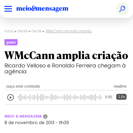
Início
▸
Gente
▸
Gente
▸
WMcCann amplia criação
gente
WMcCann amplia criação
Ricardo Velloso e Ronaldo Ferreira chegam à
agência
ouça este conteúdo
readme
1.0x
0:00
MEIO & MENSAGEM
i
8 de novembro de 2013 - 11h39