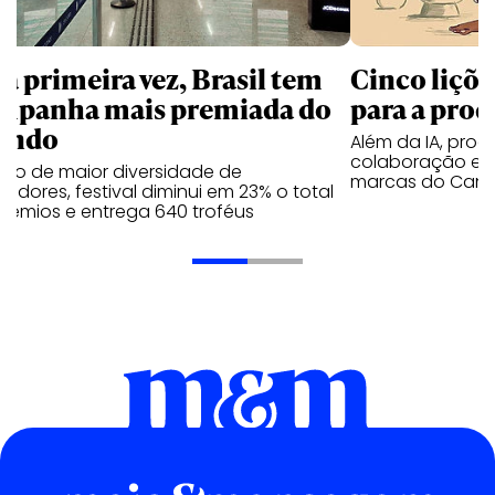
la primeira vez, Brasil tem
Cinco liçõ
mpanha mais premiada do
para a prod
undo
Além da IA, prod
colaboração e 
ano de maior diversidade de
marcas do Cann
edores, festival diminui em 23% o total
rêmios e entrega 640 troféus