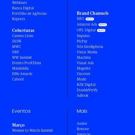
Webinars
Banca Digital
Brand Channels
Portfólio de Agências
IMO
Reports
Amazon Ads
Coberturas
OPL Digital
Cannes Lions
Impulso
SXSW
PicPay
MWC
Nós Inteligência
NRF
Vistar Media
WW Summit
Machina
Evento ProXXIma
Viasat Ads
Maximídia
Magnite
Effie Awards
Uncover
Caboré
Mude
RZK Digital
DoubleVerify
Adlook
Eventos
Mais
Assine
Março
Renove
Women to Watch Summit
Anuncie