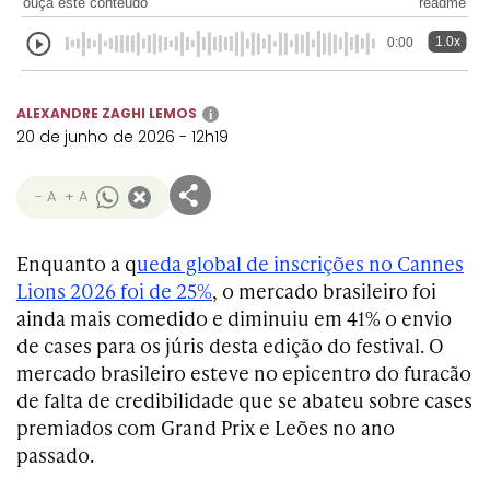
ouça este conteúdo
readme
Transformation
Goals
Creative
Creative Brand
Entertainment
Entertainment
Media
Innovation
Titanium
1.0x
0:00
Commerce
for Music
Creative
Entertainment
Luxury
Creative Data
Business
Entertainment
for Gaming
Outdoor
ALEXANDRE ZAGHI LEMOS
i
Transformation
for Sport
20 de junho de 2026 - 12h19
Creative
Creative
Film
Entertainment
Pharma
Media
Effectiveness
Commerce
for Music
- A
+ A
Creative
Creative Data
Film Craft
Entertainment
PR
Outdoor
Strategy
for Sport
Enquanto a q
ueda global de inscrições no Cannes
Lions 2026 foi de 25%
, o mercado brasileiro foi
ainda mais comedido e diminuiu em 41% o envio
de cases para os júris desta edição do festival. O
mercado brasileiro esteve no epicentro do furacão
de falta de credibilidade que se abateu sobre cases
premiados com Grand Prix e Leões no ano
passado.