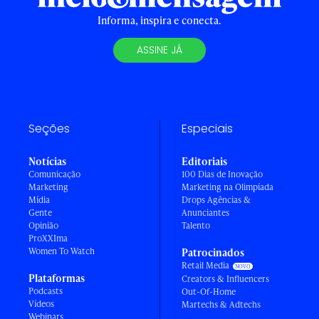
Informa, inspira e conecta.
ASSINE JÁ
Seções
Especiais
Notícias
Editoriais
Comunicação
100 Dias de Inovação
Marketing
Marketing na Olimpíada
Mídia
Drops Agências &
Gente
Anunciantes
Opinião
Talento
ProXXIma
Women To Watch
Patrocinados
Retail Media
Plataformas
Creators & Influencers
Podcasts
Out-Of-Home
Vídeos
Martechs & Adtechs
Webinars