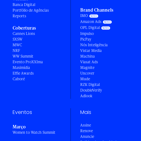
Banca Digital
Brand Channels
Portfólio de Agências
IMO
Reports
Amazon Ads
Coberturas
OPL Digital
Cannes Lions
Impulso
SXSW
PicPay
MWC
Nós Inteligência
NRF
Vistar Media
WW Summit
Machina
Evento ProXXIma
Viasat Ads
Maximídia
Magnite
Effie Awards
Uncover
Caboré
Mude
RZK Digital
DoubleVerify
Adlook
Eventos
Mais
Assine
Março
Renove
Women to Watch Summit
Anuncie