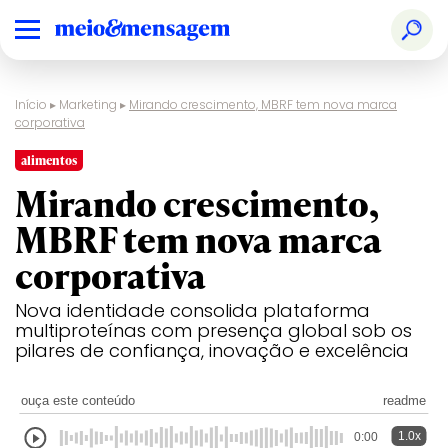
Início
▸
Marketing
▸
Mirando crescimento, MBRF tem nova marca
corporativa
alimentos
Mirando crescimento,
MBRF tem nova marca
corporativa
Nova identidade consolida plataforma
multiproteínas com presença global sob os
pilares de confiança, inovação e excelência
ouça este conteúdo
readme
1.0x
0:00