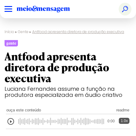
Início
▸
Gente
▸
Antfood apresenta diretora de produção executiva
gente
Antfood apresenta
diretora de produção
executiva
Luciana Fernandes assume a função na
produtora especializada em áudio criativo
ouça este conteúdo
readme
1.0x
0:00