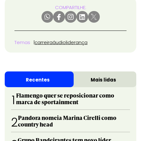
COMPARTILHE:
Temas
carreira
áudio
liderança
Recentes
Mais lidas
Flamengo quer se reposicionar como
1
marca de sportainment
Pandora nomeia Marina Cirelli como
2
country head
Grupo Bandeirantes tem novo líder