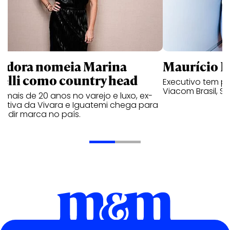
ndora nomeia Marina
Maurício K
relli como country head
Executivo tem pa
Viacom Brasil, So
mais de 20 anos no varejo e luxo, ex-
cutiva da Vivara e Iguatemi chega para
andir marca no país.