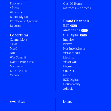
Podcasts
Out-Of-Home
Vídeos
Martechs & Adtechs
Webinars
Banca Digital
Brand Channels
Portfólio de Agências
IMO
Reports
Amazon Ads
Coberturas
OPL Digital
Cannes Lions
Impulso
SXSW
PicPay
MWC
Nós Inteligência
NRF
Vistar Media
WW Summit
Machina
Evento ProXXIma
Viasat Ads
Maximídia
Magnite
Effie Awards
Uncover
Caboré
Mude
RZK Digital
DoubleVerify
Adlook
Eventos
Mais