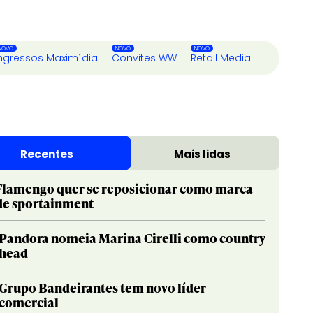
ngressos Maximídia
Convites WW
Retail Media
Recentes
Mais lidas
Flamengo quer se reposicionar como marca
de sportainment
Pandora nomeia Marina Cirelli como country
head
Grupo Bandeirantes tem novo líder
comercial