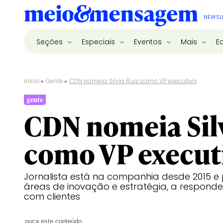
NEWSL
Seções
Especiais
Eventos
Mais
E
Início
▸
Gente
▸
CDN nomeia Silvia Ruiz como VP executiva
gente
CDN nomeia Sil
como VP execut
Jornalista está na companhia desde 2015 e
áreas de inovação e estratégia, a respond
com clientes
ouça este conteúdo