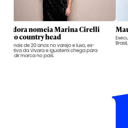
Pandora nomeia Marina Cirelli
Mau
como country head
Execu
Brasil
Com mais de 20 anos no varejo e luxo, ex-
executiva da Vivara e Iguatemi chega para
expandir marca no país.