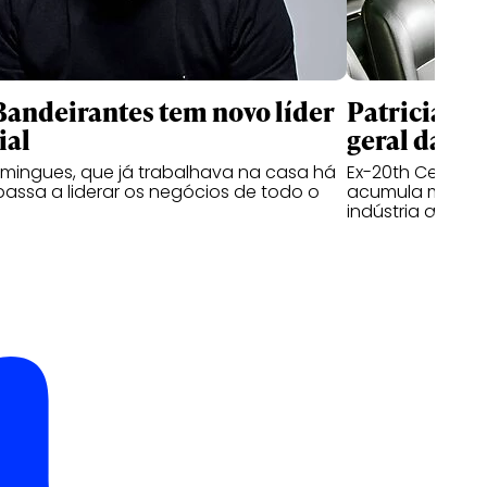
andeirantes tem novo líder
Patricia Ka
ial
geral da I
mingues, que já trabalhava na casa há
Ex-20th Century 
passa a liderar os negócios de todo o
acumula mais de
indústria audiov