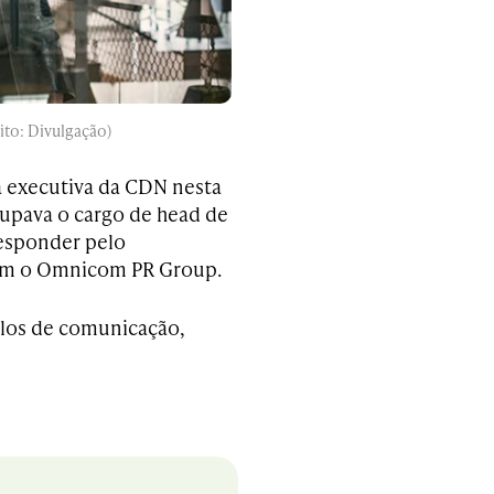
ito: Divulgação)
ia executiva da CDN nesta
cupava o cargo de head de
responder pelo
com o Omnicom PR Group.
ulos de comunicação,