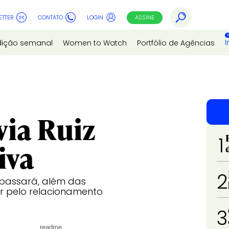
ETTER
CONTATO
LOGIN
ASSINE
I
dição semanal
Women to Watch
Portfólio de Agências
via Ruiz
1
iva
2
 passará, além das
er pelo relacionamento
3
readme