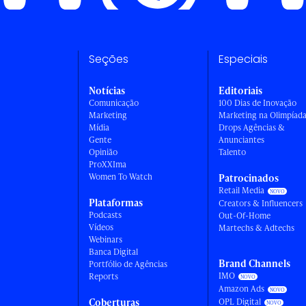
Seções
Especiais
Notícias
Editoriais
Comunicação
100 Dias de Inovação
Marketing
Marketing na Olimpíad
Mídia
Drops Agências &
Gente
Anunciantes
Opinião
Talento
ProXXIma
Women To Watch
Patrocinados
Retail Media
Plataformas
Creators & Influencers
Podcasts
Out-Of-Home
Vídeos
Martechs & Adtechs
Webinars
Banca Digital
Brand Channels
Portfólio de Agências
IMO
Reports
Amazon Ads
Coberturas
OPL Digital