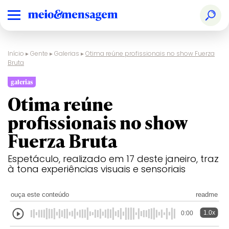
Início
▸
Gente
▸
Galerias
▸
Otima reúne profissionais no show Fuerza
Bruta
galerias
Otima reúne
profissionais no show
Fuerza Bruta
Espetáculo, realizado em 17 deste janeiro, traz
à tona experiências visuais e sensoriais
ouça este conteúdo
readme
1.0x
0:00