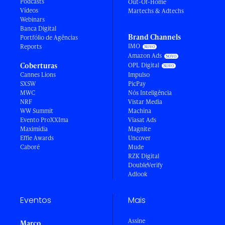
Podcasts
Out-Of-Home
Vídeos
Martechs & Adtechs
Webinars
Banca Digital
Brand Channels
Portfólio de Agências
IMO
Reports
Amazon Ads
Coberturas
OPL Digital
Cannes Lions
Impulso
SXSW
PicPay
MWC
Nós Inteligência
NRF
Vistar Media
WW Summit
Machina
Evento ProXXIma
Viasat Ads
Maximídia
Magnite
Effie Awards
Uncover
Caboré
Mude
RZK Digital
DoubleVerify
Adlook
Eventos
Mais
Assine
Março