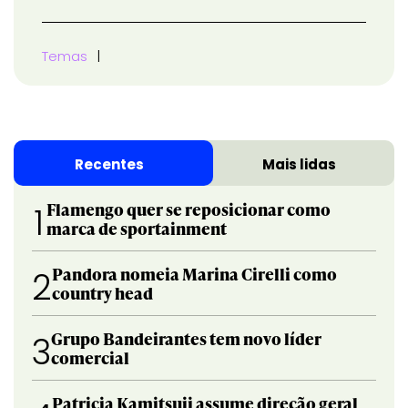
Temas
Recentes
Mais lidas
Flamengo quer se reposicionar como
1
marca de sportainment
Pandora nomeia Marina Cirelli como
2
country head
Grupo Bandeirantes tem novo líder
3
comercial
Patricia Kamitsuji assume direção geral