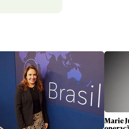
Marie Ju
operaçã