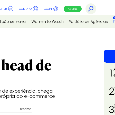
ETTER
CONTATO
LOGIN
ASSINE
I
dição semanal
Women to Watch
Portfólio de Agências
 head de
1
2
 de experiência, chega
 própria do e-commerce
3
readme