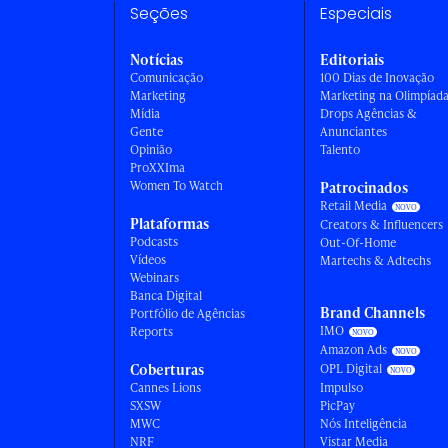
Seções
Especiais
Notícias
Editoriais
Comunicação
100 Dias de Inovação
Marketing
Marketing na Olimpíad
Mídia
Drops Agências &
Gente
Anunciantes
Opinião
Talento
ProXXIma
Women To Watch
Patrocinados
Retail Media
Plataformas
Creators & Influencers
Podcasts
Out-Of-Home
Vídeos
Martechs & Adtechs
Webinars
Banca Digital
Brand Channels
Portfólio de Agências
IMO
Reports
Amazon Ads
Coberturas
OPL Digital
Cannes Lions
Impulso
SXSW
PicPay
MWC
Nós Inteligência
NRF
Vistar Media