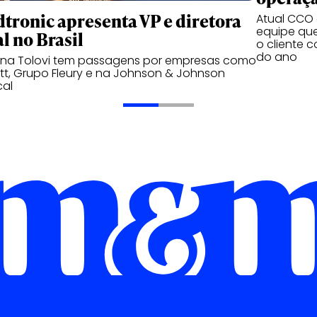
tronic apresenta VP e diretora
Atual CCO d
equipe qu
l no Brasil
o cliente 
do ano
ana Tolovi tem passagens por empresas como
t, Grupo Fleury e na Johnson & Johnson
cal