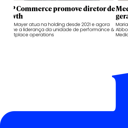
WPP Commerce promove diretor de
Med
growth
gera
Bruno Mayer atua na holding desde 2021 e agora
Mari
assume a liderança da unidade de performance &
Abbot
marketplace operations
Medi