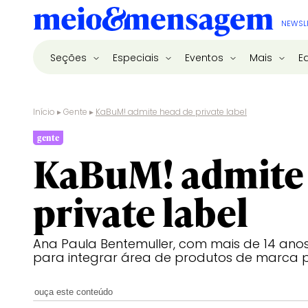
NEWSL
Seções
Especiais
Eventos
Mais
E
Início
▸
Gente
▸
KaBuM! admite head de private label
gente
KaBuM! admite
private label
Ana Paula Bentemuller, com mais de 14 anos
para integrar área de produtos de marca
ouça este conteúdo