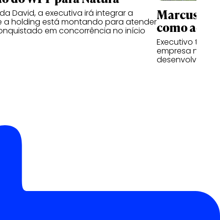
Marcus Cun
a David, a executiva irá integrar a
e a holding está montando para atender
como advis
conquistado em concorrência no início
Executivo tem a 
empresa nas fre
desenvolviment