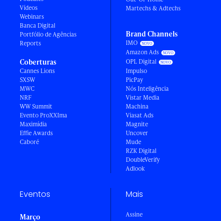
Vídeos
Martechs & Adtechs
Webinars
Banca Digital
Brand Channels
Portfólio de Agências
IMO
Reports
Amazon Ads
Coberturas
OPL Digital
Cannes Lions
Impulso
SXSW
PicPay
MWC
Nós Inteligência
NRF
Vistar Media
WW Summit
Machina
Evento ProXXIma
Viasat Ads
Maximídia
Magnite
Effie Awards
Uncover
Caboré
Mude
RZK Digital
DoubleVerify
Adlook
Eventos
Mais
Assine
Março