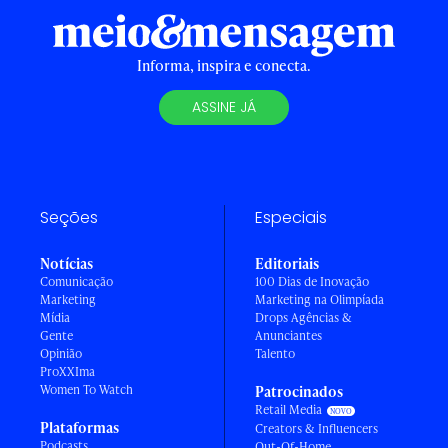
Informa, inspira e conecta.
ASSINE JÁ
Seções
Especiais
Notícias
Editoriais
Comunicação
100 Dias de Inovação
Marketing
Marketing na Olimpíada
Mídia
Drops Agências &
Gente
Anunciantes
Opinião
Talento
ProXXIma
Women To Watch
Patrocinados
Retail Media
Plataformas
Creators & Influencers
Podcasts
Out-Of-Home