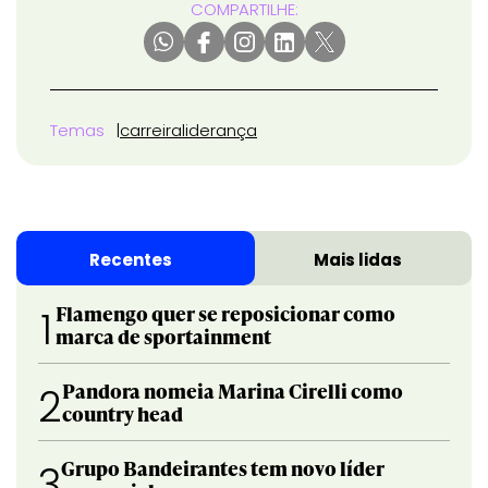
COMPARTILHE:
Temas
carreira
liderança
Recentes
Mais lidas
Flamengo quer se reposicionar como
1
marca de sportainment
Pandora nomeia Marina Cirelli como
2
country head
Grupo Bandeirantes tem novo líder
3