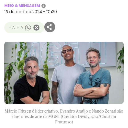
MEIO & MENSAGEM
i
15 de abril de 2024 - 17h30
- A
+ A
Márcio Fritzen é líder criativo, Evandro Araújo e Nando Zenari são
diretores de arte da MGNT (Crédito: Divulgação/Christian
Frutuoso)