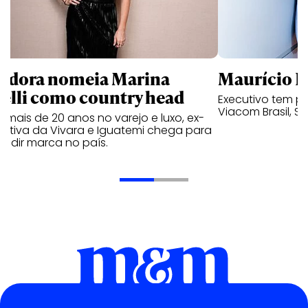
ndora nomeia Marina
Maurício K
relli como country head
Executivo tem pa
Viacom Brasil, So
mais de 20 anos no varejo e luxo, ex-
cutiva da Vivara e Iguatemi chega para
andir marca no país.