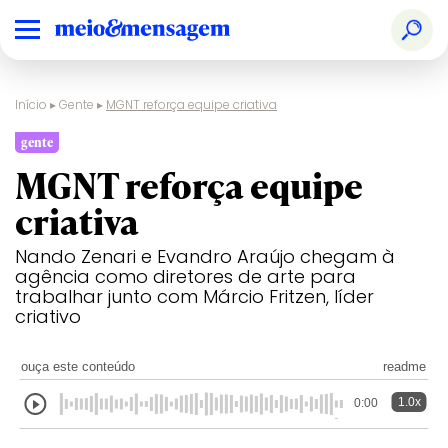
Início
▸
Gente
▸
MGNT reforça equipe criativa
gente
MGNT reforça equipe
criativa
Nando Zenari e Evandro Araújo chegam à
agência como diretores de arte para
trabalhar junto com Márcio Fritzen, líder
criativo
ouça este conteúdo
readme
1.0x
0:00