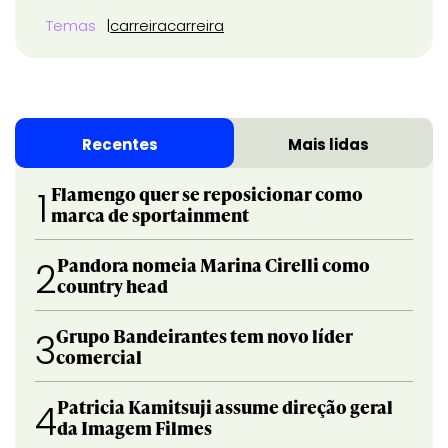
Temas
carreira
carreira
Recentes
Mais lidas
Flamengo quer se reposicionar como
1
marca de sportainment
Pandora nomeia Marina Cirelli como
2
country head
Grupo Bandeirantes tem novo líder
3
comercial
Patricia Kamitsuji assume direção geral
4
da Imagem Filmes