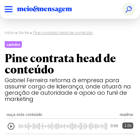
Início
▸
Gente
▸
Pine contrata head de conteúdo
carreira
Pine contrata head de
conteúdo
Gabriel Ferreira retorna à empresa para
assumir cargo de liderança, onde atuará na
geração de autoridade e apoio ao funil de
marketing
ouça este conteúdo
readme
1.0x
0:00