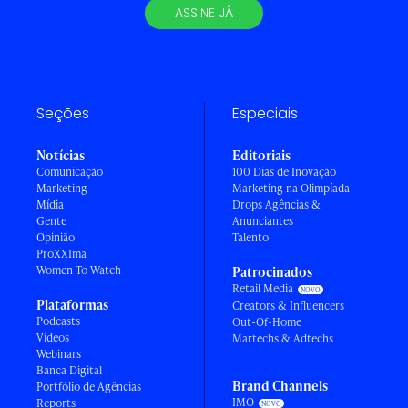
ASSINE JÁ
Seções
Especiais
Notícias
Editoriais
Comunicação
100 Dias de Inovação
Marketing
Marketing na Olimpíada
Mídia
Drops Agências &
Gente
Anunciantes
Opinião
Talento
ProXXIma
Women To Watch
Patrocinados
Retail Media
Plataformas
Creators & Influencers
Podcasts
Out-Of-Home
Vídeos
Martechs & Adtechs
Webinars
Banca Digital
Brand Channels
Portfólio de Agências
IMO
Reports