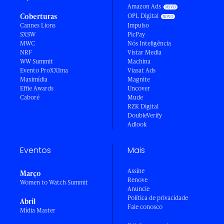
Amazon Ads
Coberturas
OPL Digital
Cannes Lions
Impulso
SXSW
PicPay
MWC
Nós Inteligência
NRF
Vistar Media
WW Summit
Machina
Evento ProXXIma
Viasat Ads
Maximídia
Magnite
Effie Awards
Uncover
Caboré
Mude
RZK Digital
DoubleVerify
Adlook
Eventos
Mais
Assine
Março
Renove
Women to Watch Summit
Anuncie
Política de privacidade
Abril
Fale conosco
Mídia Master