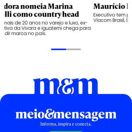
ndora nomeia Marina
Maurício K
relli como country head
Executivo tem pa
Viacom Brasil, So
mais de 20 anos no varejo e luxo, ex-
cutiva da Vivara e Iguatemi chega para
andir marca no país.
Informa, inspira e conecta.