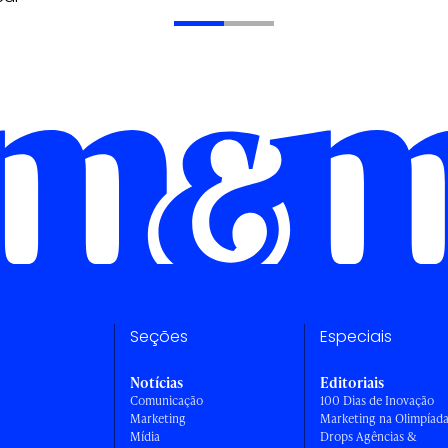
Seções
Especiais
Notícias
Editoriais
Comunicação
100 Dias de Inovação
Marketing
Marketing na Olimpíad
Mídia
Drops Agências &