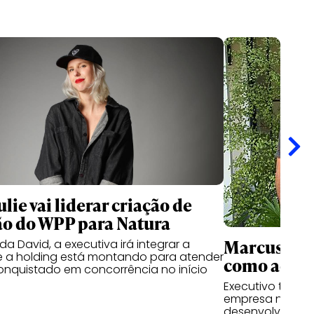
lie vai liderar criação de
o do WPP para Natura
Marcus Cun
a David, a executiva irá integrar a
e a holding está montando para atender
como advis
conquistado em concorrência no início
Executivo tem a 
empresa nas fre
desenvolviment