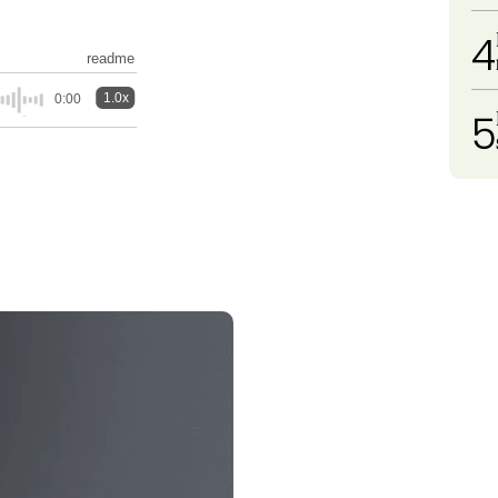
4
readme
1.0x
0:00
5