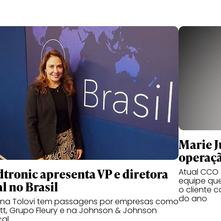
Marie Ju
operaçã
tronic apresenta VP e diretora
Atual CCO d
equipe qu
l no Brasil
o cliente 
do ano
ana Tolovi tem passagens por empresas como
t, Grupo Fleury e na Johnson & Johnson
cal