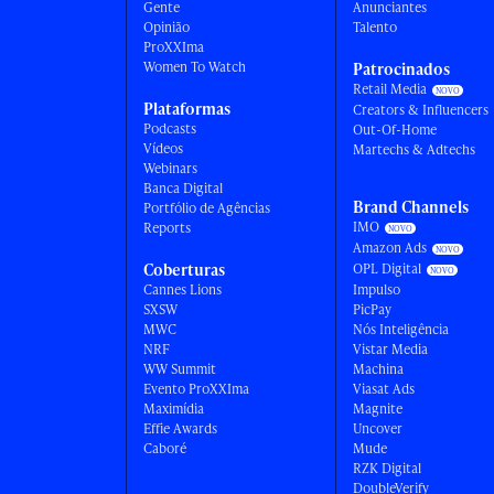
Gente
Anunciantes
Opinião
Talento
ProXXIma
Women To Watch
Patrocinados
Retail Media
Plataformas
Creators & Influencers
Podcasts
Out-Of-Home
Vídeos
Martechs & Adtechs
Webinars
Banca Digital
Brand Channels
Portfólio de Agências
IMO
Reports
Amazon Ads
Coberturas
OPL Digital
Cannes Lions
Impulso
SXSW
PicPay
MWC
Nós Inteligência
NRF
Vistar Media
WW Summit
Machina
Evento ProXXIma
Viasat Ads
Maximídia
Magnite
Effie Awards
Uncover
Caboré
Mude
RZK Digital
DoubleVerify