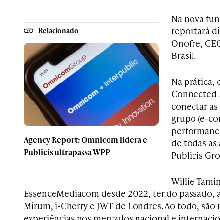
Na nova fun
reportará d
Relacionado
Onofre, CEO
Brasil.
Na prática, 
Connected M
conectar as
grupo (e-c
performance
Agency Report: Omnicom lidera e
de todas as
Publicis ultrapassa WPP
Publicis Gro
Willie Tami
EssenceMediacom desde 2022, tendo passado, a
Mirum, i-Cherry e JWT de Londres. Ao todo, são 
experiências nos mercados nacional e internacio