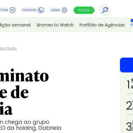
ETTER
CONTATO
LOGIN
ASSINE
I
dição semanal
Women to Watch
Portfólio de Agências
ted Media
aminato
1
e de
ia
2
om chega ao grupo
3
O da holding, Gabriela