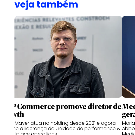
veja também
WPP Commerce promove diretor de
Med
growth
gera
Bruno Mayer atua na holding desde 2021 e agora
Mari
assume a liderança da unidade de performance &
Abbot
marketplace operations
Medi