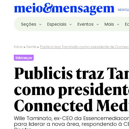
NEWSL
Seções
Especiais
Eventos
Mais
E
Início
▸
Gente
▸
Publicis traz Taminato como presidente de Connec
lideranças
Publicis traz T
como president
Connected Med
Wille Taminato, ex-CEO da Essencemediac
para liderar a nova área, respondendo à CE