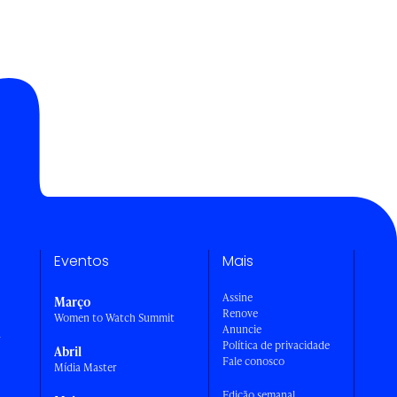
Eventos
Mais
Assine
Março
Renove
Women to Watch Summit
Anuncie
a
Política de privacidade
Abril
Fale conosco
Mídia Master
Edição semanal