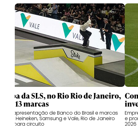
Etapa da SLS, no Rio Rio de Janeiro,
Com
terá 13 marcas
inv
Com apresentação de Banco do Brasil e marcas
Empre
como Heineken, Samsung e Vale, Rio de Janeiro
e pro
volta para circuito
2026