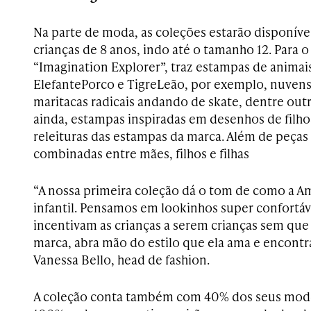
Na parte de moda, as coleções estarão disponíve
crianças de 8 anos, indo até o tamanho 12. Para 
“Imagination Explorer”, traz estampas de animai
ElefantePorco e TigreLeão, por exemplo, nuvens
maritacas radicais andando de skate, dentre outras
ainda, estampas inspiradas em desenhos de filho
releituras das estampas da marca. Além de peças
combinadas entre mães, filhos e filhas
“A nossa primeira coleção dá o tom de como a A
infantil. Pensamos em lookinhos super confortáve
incentivam as crianças a serem crianças sem qu
marca, abra mão do estilo que ela ama e encont
Vanessa Bello, head de fashion.
A coleção conta também com 40% dos seus mode