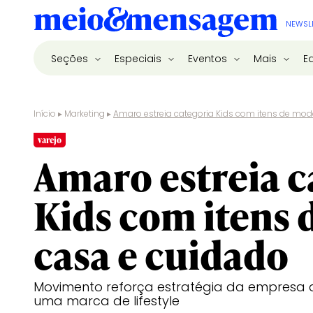
NEWSL
Seções
Especiais
Eventos
Mais
E
Início
▸
Marketing
▸
Amaro estreia categoria Kids com itens de mod
varejo
Amaro estreia c
Kids com itens 
casa e cuidado
Movimento reforça estratégia da empresa 
uma marca de lifestyle