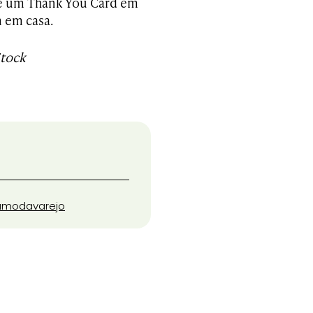
 um Thank You Card em
 em casa.
Stock
a
moda
varejo