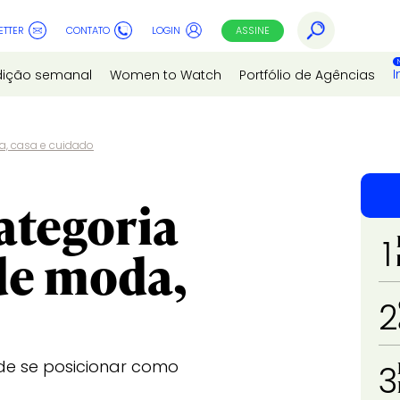
ETTER
CONTATO
LOGIN
ASSINE
I
dição semanal
Women to Watch
Portfólio de Agências
a, casa e cuidado
ategoria
1
de moda,
2
de se posicionar como
3