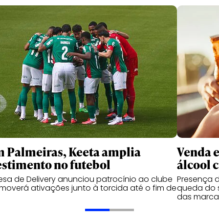
 Palmeiras, Keeta amplia
Venda e
estimento no futebol
álcool 
sa de Delivery anunciou patrocínio ao clube
Presença d
moverá ativações junto à torcida até o fim de
queda do s
das marca