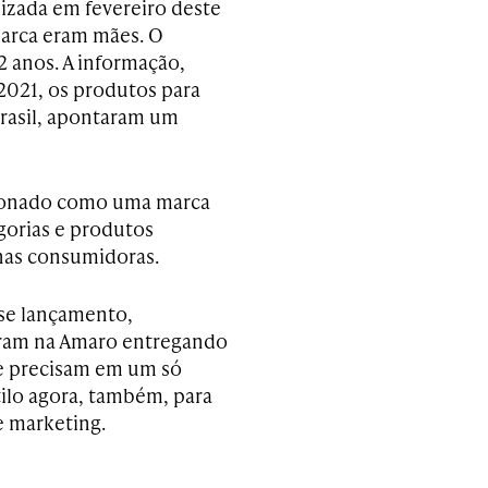
lizada em
fevereiro deste
marca eram mães. O
2 anos. A informação,
2021, os produtos para
rasil, apontaram um
cionado como
uma marca
gorias e produtos
 nas consumidoras.
sse lançamento,
ram na Amaro entregando
e precisam em um só
tilo agora, também, para
e marketing.