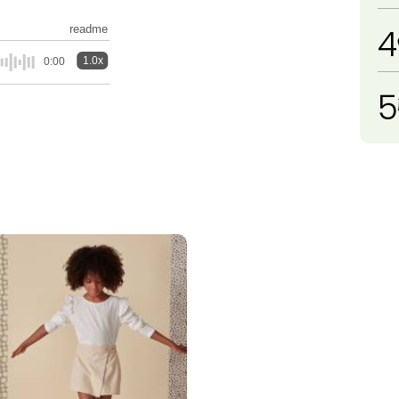
4
readme
1.0x
0:00
5