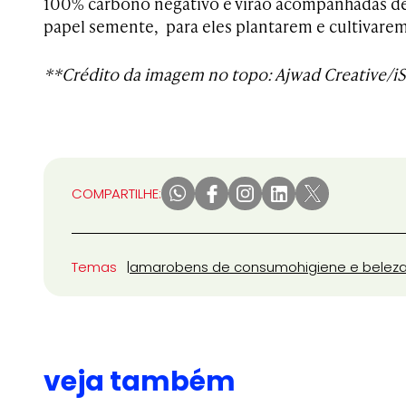
100% carbono negativo e virão
acompanhadas de
papel semente, para eles plantarem e cultivarem
**Crédito da imagem no topo: Ajwad Creative/i
COMPARTILHE:
Temas
amaro
bens de consumo
higiene e belez
veja também