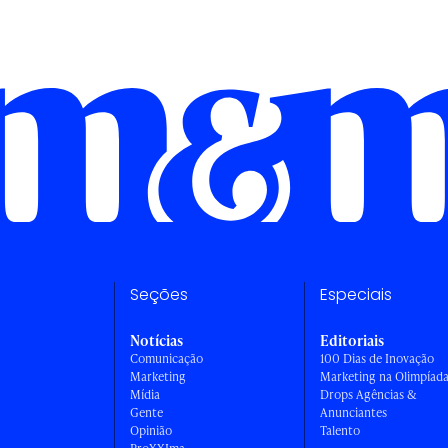
Seções
Especiais
Notícias
Editoriais
Comunicação
100 Dias de Inovação
Marketing
Marketing na Olimpíad
Mídia
Drops Agências &
Gente
Anunciantes
Opinião
Talento