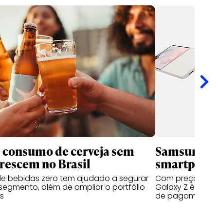
 consumo de cerveja sem
Samsung qu
crescem no Brasil
smartphone
e bebidas zero tem ajudado a segurar
Com preços a pa
egmento, além de ampliar o portfólio
Galaxy Z é prod
s
de pagamento