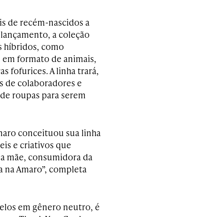
is de recém-nascidos a
o lançamento, a coleção
s híbridos, como
 em formato de animais,
 fofurices. A linha trará,
s de colaboradores e
 de roupas para serem
maro conceituou sua linha
is e criativos que
e a mãe, consumidora da
ra na Amaro”, completa
los em gênero neutro, é