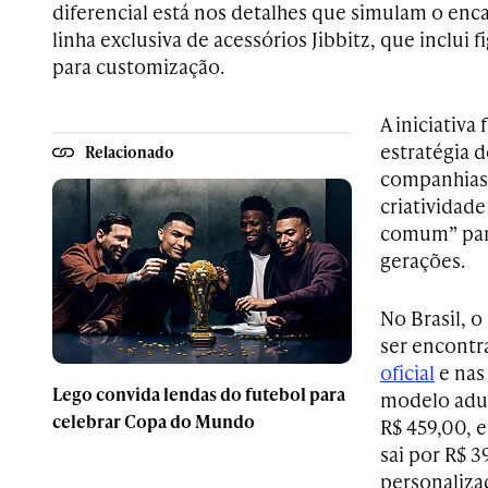
diferencial está nos detalhes que simulam o enc
linha exclusiva de acessórios Jibbitz, que inclui 
para customização.
A iniciativa
estratégia d
Relacionado
companhias,
criatividade
comum” para
gerações.
No Brasil, o
ser encont
oficial
e nas 
Lego convida lendas do futebol para
modelo adul
celebrar Copa do Mundo
R$ 459,00, 
sai por R$ 3
personaliza