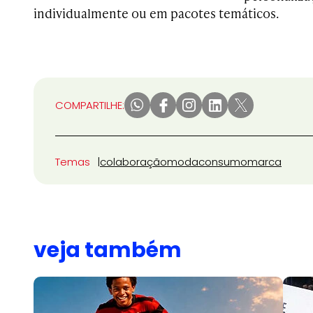
individualmente ou em pacotes temáticos.
COMPARTILHE:
Temas
colaboração
moda
consumo
marca
veja também