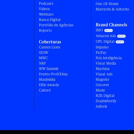
Podcasts
Out-Of-Home
Vídeos
Martechs & Adtechs
Webinars
Banca Digital
Brand Channels
Portfólio de Agências
IMO
Reports
Amazon Ads
Coberturas
OPL Digital
Cannes Lions
Impulso
SXSW
PicPay
MWC
Nós Inteligência
NRF
Vistar Media
WW Summit
Machina
Evento ProXXIma
Viasat Ads
Maximídia
Magnite
Effie Awards
Uncover
Caboré
Mude
RZK Digital
DoubleVerify
Adlook