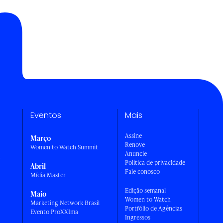
Eventos
Mais
Assine
Março
Renove
Women to Watch Summit
Anuncie
a
Política de privacidade
Abril
Fale conosco
Mídia Master
Edição semanal
Maio
Women to Watch
Marketing Network Brasil
Portfólio de Agências
Evento ProXXIma
Ingressos