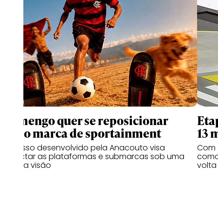
Flamengo quer se reposicionar
Eta
como marca de sportainment
13 
Processo desenvolvido pela Anacouto visa
Com 
conectar as plataformas e submarcas sob uma
como 
mesma visão
volta