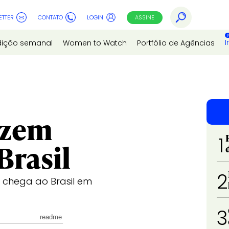
ETTER
CONTATO
LOGIN
ASSINE
I
dição semanal
Women to Watch
Portfólio de Agências
azem
1
Brasil
2
 chega ao Brasil em
3
readme