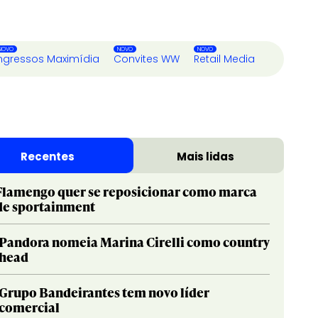
ngressos Maximídia
Convites WW
Retail Media
Recentes
Mais lidas
Flamengo quer se reposicionar como marca
de sportainment
Pandora nomeia Marina Cirelli como country
head
Grupo Bandeirantes tem novo líder
comercial