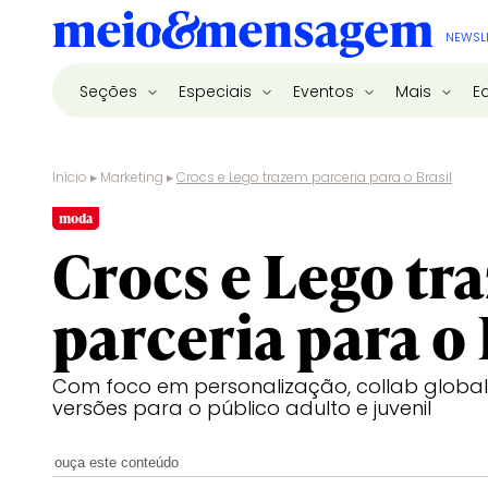
NEWSL
Seções
Especiais
Eventos
Mais
E
Início
▸
Marketing
▸
Crocs e Lego trazem parceria para o Brasil
moda
Crocs e Lego tr
parceria para o 
Com foco em personalização, collab global
versões para o público adulto e juvenil
ouça este conteúdo