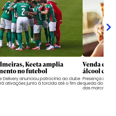
meiras, Keeta amplia
Venda e co
mento no futebol
álcool cres
 Delivery anunciou patrocínio ao clube
Presença de beb
á ativações junto à torcida até o fim de
queda do segmen
das marcas