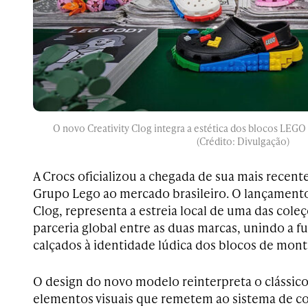
O novo Creativity Clog integra a estética dos blocos LEGO
(Crédito: Divulgação)
A Crocs oficializou a chegada de sua mais recen
Grupo Lego ao mercado brasileiro. O lançamento,
Clog, representa a estreia local de uma das cole
parceria global entre as duas marcas, unindo a f
calçados à identidade lúdica dos blocos de mont
O design do novo modelo reinterpreta o clássic
elementos visuais que remetem ao sistema de c