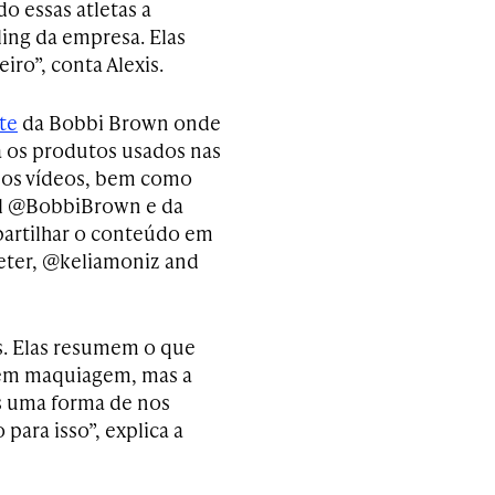
o essas atletas a
ling da empresa. Elas
iro”, conta Alexis.
te
da Bobbi Brown onde
ra os produtos usados nas
 os vídeos, bem como
rfil @BobbiBrown e da
partilhar o conteúdo em
eter, @keliamoniz and
s. Elas resumem o que
sem maquiagem, mas a
 uma forma de nos
para isso”, explica a