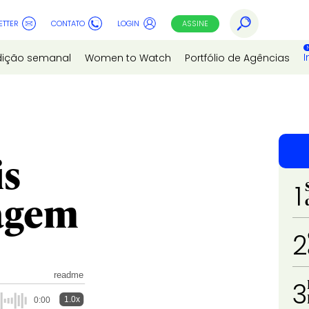
ETTER
CONTATO
LOGIN
ASSINE
I
dição semanal
Women to Watch
Portfólio de Agências
is
1
agem
2
readme
3
1.0x
0:00