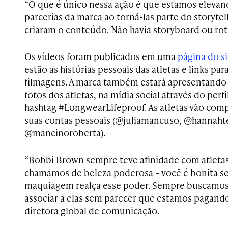
“O que é único nessa ação é que estamos elevand
parcerias da marca ao torná-las parte do storytel
criaram o conteúdo. Não havia storyboard ou rote
Os vídeos foram publicados em uma
página do si
estão as histórias pessoais das atletas e links pa
filmagens. A marca também estará apresentando
fotos dos atletas, na mídia social através do pe
hashtag #LongwearLifeproof. As atletas vão com
suas contas pessoais (@juliamancuso, @hannaht
@mancinoroberta).
“Bobbi Brown sempre teve afinidade com atleta
chamamos de beleza poderosa – você é bonita 
maquiagem realça esse poder. Sempre buscamos
associar a elas sem parecer que estamos pagando 
diretora global de comunicação.