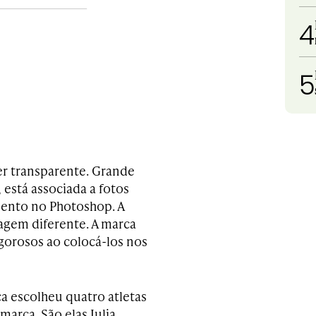
4
5
er transparente. Grande
está associada a fotos
ento no Photoshop. A
gem diferente. A marca
gorosos ao colocá-los nos
a escolheu quatro atletas
arca. São elas Julia