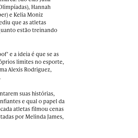
Olimpíadas), Hannah
er) e Kelia Moniz
ediu que as atletas
quanto estão treinando
f’ e a ideia é que se as
óprios limites no esporte,
rma Alexis Rodriguez,
.
ontarem suas histórias,
nfiantes e qual o papel da
cada atletas filmou cenas
itadas por Melinda James,