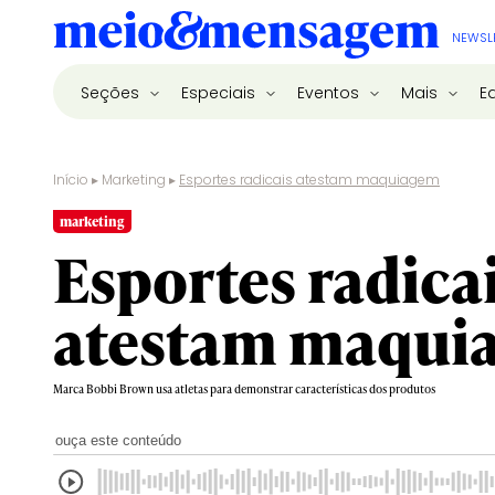
NEWSL
Seções
Especiais
Eventos
Mais
E
Início
▸
Marketing
▸
Esportes radicais atestam maquiagem
marketing
Esportes radica
atestam maqui
Marca Bobbi Brown usa atletas para demonstrar características dos produtos
ouça este conteúdo