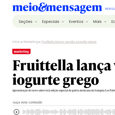
NEWSL
Seções
Especiais
Eventos
Mais
E
Início
▸
Marketing
▸
Fruittella lança versão iogurte grego
marketing
Fruittella lança
iogurte grego
Apresentação do novo sabor terá edição especial de paleta mexicana da franquia Los Pale
ouça este conteúdo