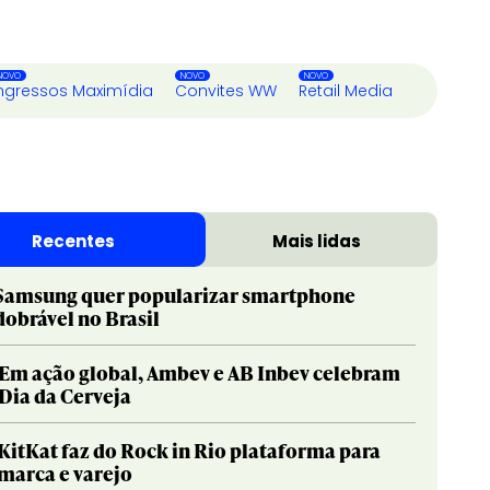
ngressos Maximídia
Convites WW
Retail Media
Recentes
Mais lidas
Samsung quer popularizar smartphone
dobrável no Brasil
Em ação global, Ambev e AB Inbev celebram
Dia da Cerveja
KitKat faz do Rock in Rio plataforma para
marca e varejo