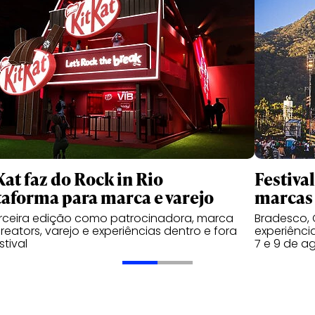
Kat faz do Rock in Rio
Festiva
taforma para marca e varejo
marcas 
rceira edição como patrocinadora, marca
Bradesco, 
reators, varejo e experiências dentro e fora
experiênci
stival
7 e 9 de a