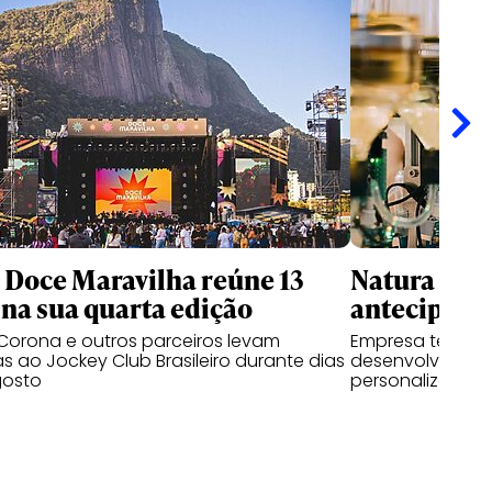
l Doce Maravilha reúne 13
Natura usa 
na sua quarta edição
antecipar f
Corona e outros parceiros levam
Empresa testa p
as ao Jockey Club Brasileiro durante dias
desenvolvem pe
gosto
personalizadas a