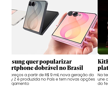
Samsung quer popularizar
Kit
smartphone dobrável no Brasil
pla
Com preços a partir de R$ 9 mil, nova geração do
Na te
Galaxy Z é produzida no País e tem novas opções
une c
de pagamento
do fe