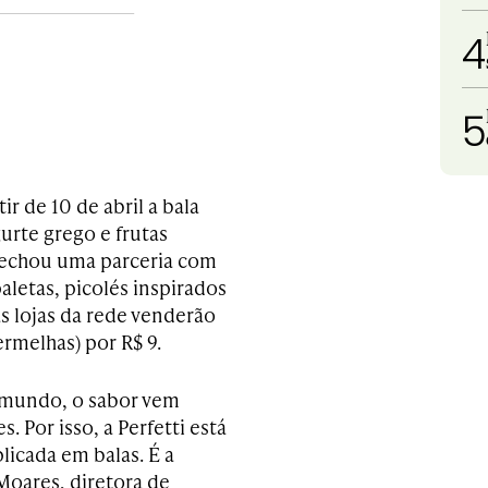
4
5
ir de 10 de abril a bala
urte grego e frutas
 fechou uma parceria com
aletas, picolés inspirados
as lojas da rede venderão
ermelhas) por R$ 9.
 mundo, o sabor vem
 Por isso, a Perfetti está
icada em balas. É a
Moares, diretora de