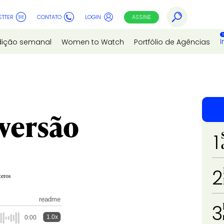
ETTER
CONTATO
LOGIN
ASSINE
I
dição semanal
Women to Watch
Portfólio de Agências
 versão
1
2
teros
readme
3
1.0x
0:00