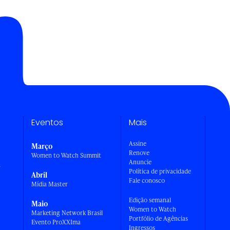
Eventos
Mais
Assine
Março
Renove
Women to Watch Summit
Anuncie
a
Política de privacidade
Abril
Fale conosco
Mídia Master
Edição semanal
Maio
Women to Watch
Marketing Network Brasil
Portfólio de Agências
Evento ProXXIma
Ingressos