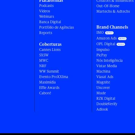
Plataformas
Creators & Influencers
Podcasts
Out-Of-Home
Vídeos
Martechs & Adtechs
Webinars
Banca Digital
Brand Channels
Portfólio de Agências
IMO
Reports
Amazon Ads
Coberturas
OPL Digital
Cannes Lions
Impulso
SXSW
PicPay
MWC
Nós Inteligência
NRF
Vistar Media
WW Summit
Machina
Evento ProXXIma
Viasat Ads
Maximídia
Magnite
Effie Awards
Uncover
Caboré
Mude
RZK Digital
DoubleVerify
Adlook