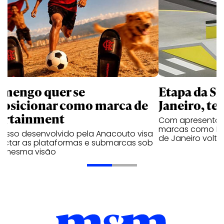
amengo quer se
Etapa da SL
posicionar como marca de
Janeiro, te
ortainment
Com apresentaçã
marcas como Hei
cesso desenvolvido pela Anacouto visa
de Janeiro volta
ectar as plataformas e submarcas sob
 mesma visão