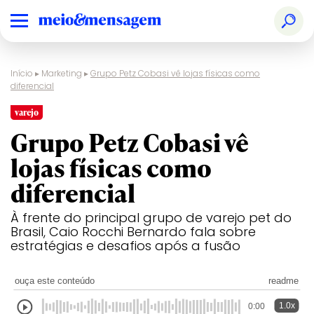
Início
▸
Marketing
▸
Grupo Petz Cobasi vê lojas físicas como
diferencial
varejo
Grupo Petz Cobasi vê
lojas físicas como
diferencial
À frente do principal grupo de varejo pet do
Brasil, Caio Rocchi Bernardo fala sobre
estratégias e desafios após a fusão
ouça este conteúdo
readme
1.0x
0:00