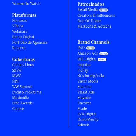
Women To Watch
Patrocinados
Retail Media
Plataformas
Creators & Influencers
Podcasts
Out-Of-Home
Vídeos
Martechs & Adtechs
Webinars
Banca Digital
Brand Channels
Portfólio de Agências
IMO
Reports
Amazon Ads
Coberturas
OPL Digital
Cannes Lions
Impulso
SXSW
PicPay
MWC
Nós Inteligência
NRF
Vistar Media
WW Summit
Machina
Evento ProXXIma
Viasat Ads
Maximídia
Magnite
Effie Awards
Uncover
Caboré
Mude
RZK Digital
DoubleVerify
Adlook