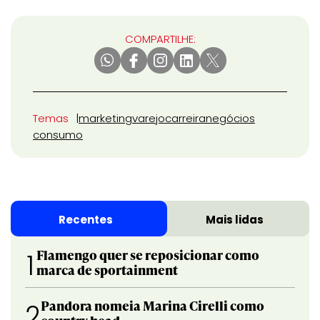
COMPARTILHE:
Temas
marketing
varejo
carreira
negócios
consumo
Recentes
Mais lidas
Flamengo quer se reposicionar como
1
marca de sportainment
Pandora nomeia Marina Cirelli como
2