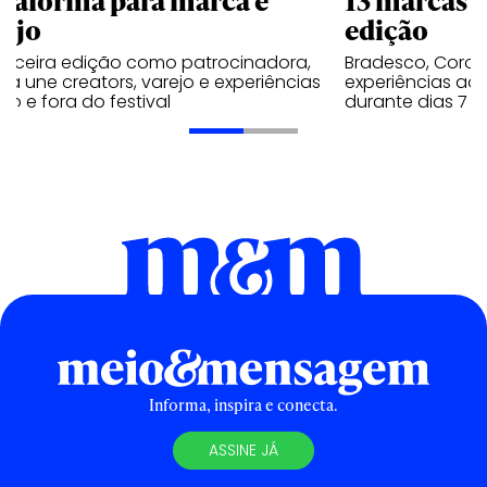
rejo
edição
terceira edição como patrocinadora,
Bradesco, Coron
a une creators, varejo e experiências
experiências ao 
ro e fora do festival
durante dias 7 e
Informa, inspira e conecta.
ASSINE JÁ