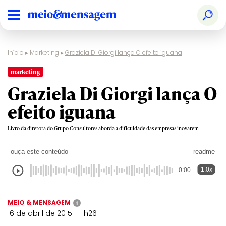
Início
▸
Marketing
▸
Graziela Di Giorgi lança O efeito iguana
marketing
Graziela Di Giorgi lança O
efeito iguana
Livro da diretora do Grupo Consultores aborda a dificuldade das empresas inovarem
ouça este conteúdo
readme
1.0x
0:00
MEIO & MENSAGEM
i
16 de abril de 2015 - 11h26