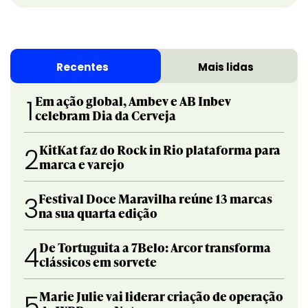
Recentes
Mais lidas
Em ação global, Ambev e AB Inbev
1
celebram Dia da Cerveja
KitKat faz do Rock in Rio plataforma para
2
marca e varejo
Festival Doce Maravilha reúne 13 marcas
3
na sua quarta edição
De Tortuguita a 7Belo: Arcor transforma
4
clássicos em sorvete
Marie Julie vai liderar criação de operação
5