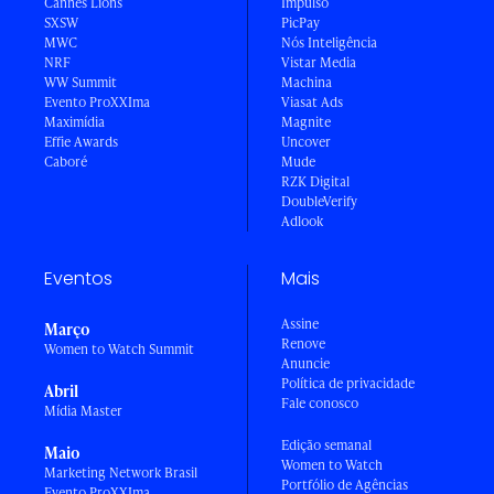
Cannes Lions
Impulso
SXSW
PicPay
MWC
Nós Inteligência
NRF
Vistar Media
WW Summit
Machina
Evento ProXXIma
Viasat Ads
Maximídia
Magnite
Effie Awards
Uncover
Caboré
Mude
RZK Digital
DoubleVerify
Adlook
Eventos
Mais
Assine
Março
Renove
Women to Watch Summit
Anuncie
Política de privacidade
Abril
Fale conosco
Mídia Master
Edição semanal
Maio
Women to Watch
Marketing Network Brasil
Portfólio de Agências
Evento ProXXIma