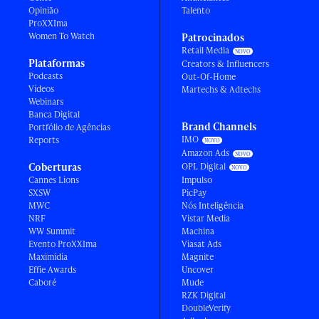
Opinião
Talento
ProXXIma
Women To Watch
Patrocinados
Retail Media
Plataformas
Creators & Influencers
Podcasts
Out-Of-Home
Vídeos
Martechs & Adtechs
Webinars
Banca Digital
Brand Channels
Portfólio de Agências
IMO
Reports
Amazon Ads
Coberturas
OPL Digital
Cannes Lions
Impulso
SXSW
PicPay
MWC
Nós Inteligência
NRF
Vistar Media
WW Summit
Machina
Evento ProXXIma
Viasat Ads
Maximídia
Magnite
Effie Awards
Uncover
Caboré
Mude
RZK Digital
DoubleVerify