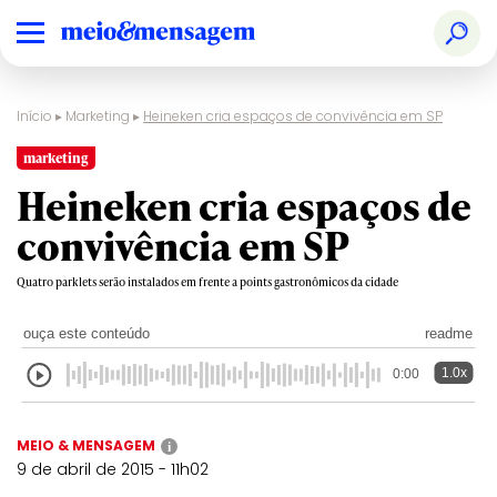
Início
▸
Marketing
▸
Heineken cria espaços de convivência em SP
marketing
Heineken cria espaços de
convivência em SP
Quatro parklets serão instalados em frente a points gastronômicos da cidade
ouça este conteúdo
readme
1.0x
0:00
MEIO & MENSAGEM
i
9 de abril de 2015 - 11h02