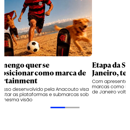
amengo quer se
Etapa da SL
posicionar como marca de
Janeiro, te
ortainment
Com apresentaçã
marcas como Hei
cesso desenvolvido pela Anacouto visa
de Janeiro volta
ectar as plataformas e submarcas sob
 mesma visão