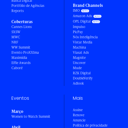
Banca Digital
Brand Channels
Portfólio de Agências
IMO
Reports
Amazon Ads
Coberturas
OPL Digital
Cannes Lions
Impulso
SXSW
PicPay
MWC
Nós Inteligência
NRF
Vistar Media
WW Summit
Machina
Evento ProXXIma
Viasat Ads
Maximídia
Magnite
Effie Awards
Uncover
Caboré
Mude
RZK Digital
DoubleVerify
Adlook
Eventos
Mais
Assine
Março
Renove
Women to Watch Summit
Anuncie
Política de privacidade
Abril