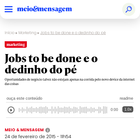
Início
▸
Marketing
▸
Jobs to be done e o dedinho do pé
marketing
Jobs to be done e o
dedinho do pé
Oportunidades de negócio talvez não estejam apenas na corrida pelo novo device da internet
das coisas
ouça este conteúdo
readme
1.0x
0:00
MEIO & MENSAGEM
i
24 de fevereiro de 2015 - 11h54