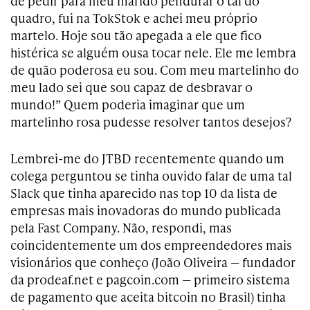
de pedir para meu marido pendurar o tal do
quadro, fui na TokStok e achei meu próprio
martelo. Hoje sou tão apegada a ele que fico
histérica se alguém ousa tocar nele. Ele me lembra
de quão poderosa eu sou. Com meu martelinho do
meu lado sei que sou capaz de desbravar o
mundo!” Quem poderia imaginar que um
martelinho rosa pudesse resolver tantos desejos?
Lembrei-me do JTBD recentemente quando um
colega perguntou se tinha ouvido falar de uma tal
Slack que tinha aparecido nas top 10 da lista de
empresas mais inovadoras do mundo publicada
pela Fast Company. Não, respondi, mas
coincidentemente um dos empreendedores mais
visionários que conheço (João Oliveira — fundador
da prodeaf.net e pagcoin.com — primeiro sistema
de pagamento que aceita bitcoin no Brasil) tinha