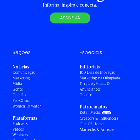
Informa, inspira e conecta.
ASSINE JÁ
Seções
Especiais
Notícias
Editoriais
Comunicação
100 Dias de Inovação
Marketing
Marketing na Olimpíada
Mídia
Drops Agências &
Gente
Anunciantes
Opinião
Talento
ProXXIma
Women To Watch
Patrocinados
Retail Media
Plataformas
Creators & Influencers
Podcasts
Out-Of-Home
Vídeos
Martechs & Adtechs
Webinars