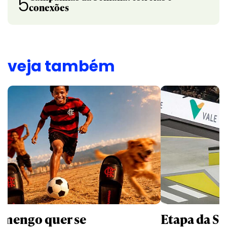
5
conexões
veja também
amengo quer se
Etapa da SL