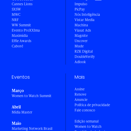
Cannes Lions
Impulso
SXSW
PicPay
MWC
Nós Inteligência
NRF
Vistar Media
WW Summit
Machina
Evento ProXXIma
Viasat Ads
Maximídia
Magnite
Effie Awards
Uncover
Caboré
Mude
RZK Digital
DoubleVerify
Adlook
Eventos
Mais
Assine
Março
Renove
Women to Watch Summit
Anuncie
Política de privacidade
Abril
Fale conosco
Mídia Master
Edição semanal
Maio
Women to Watch
Marketing Network Brasil