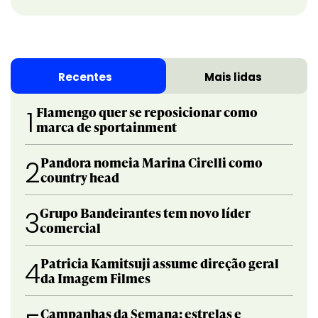
Recentes
Mais lidas
Flamengo quer se reposicionar como
1
marca de sportainment
Pandora nomeia Marina Cirelli como
2
country head
Grupo Bandeirantes tem novo líder
3
comercial
Patricia Kamitsuji assume direção geral
4
da Imagem Filmes
Campanhas da Semana: estrelas e