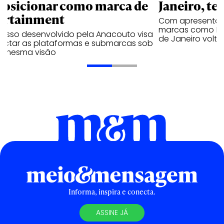
posicionar como marca de
Janeiro, te
ortainment
Com apresentaçã
marcas como Hei
cesso desenvolvido pela Anacouto visa
de Janeiro volta
ectar as plataformas e submarcas sob
 mesma visão
Informa, inspira e conecta.
ASSINE JÁ