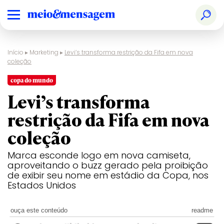
Início
▸
Marketing
▸
Levi’s transforma restrição da Fifa em nova
coleção
copa do mundo
Levi’s transforma
restrição da Fifa em nova
coleção
Marca esconde logo em nova camiseta,
aproveitando o buzz gerado pela proibição
de exibir seu nome em estádio da Copa, nos
Estados Unidos
ouça este conteúdo
readme