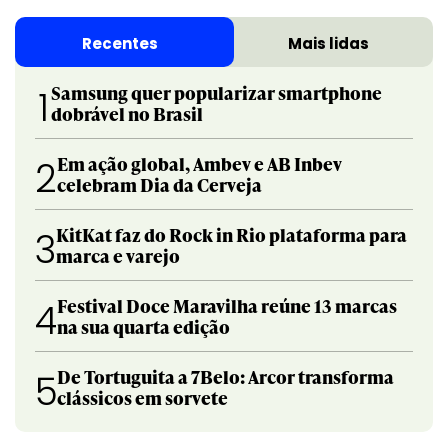
Recentes
Mais lidas
Samsung quer popularizar smartphone
1
dobrável no Brasil
Em ação global, Ambev e AB Inbev
2
celebram Dia da Cerveja
KitKat faz do Rock in Rio plataforma para
3
marca e varejo
Festival Doce Maravilha reúne 13 marcas
4
na sua quarta edição
De Tortuguita a 7Belo: Arcor transforma
5
clássicos em sorvete