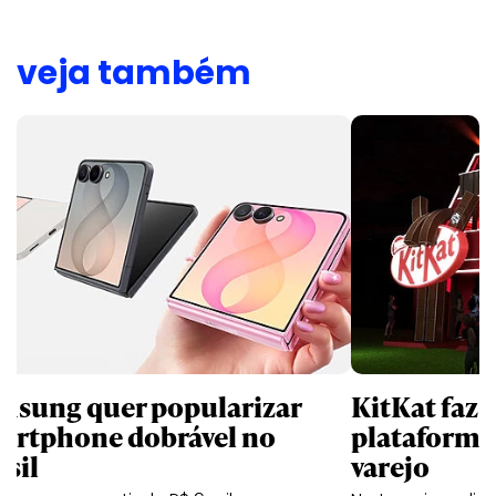
veja também
msung quer popularizar
KitKat faz 
artphone dobrável no
plataforma
asil
varejo