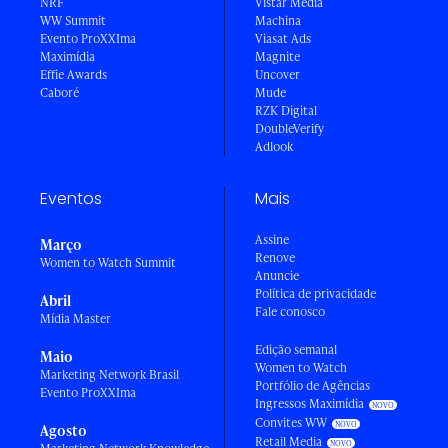
NRF
Vistar Media
WW Summit
Machina
Evento ProXXIma
Viasat Ads
Maximídia
Magnite
Effie Awards
Uncover
Caboré
Mude
RZK Digital
DoubleVerify
Adlook
Eventos
Mais
Assine
Março
Renove
Women to Watch Summit
Anuncie
Política de privacidade
Abril
Fale conosco
Mídia Master
Edição semanal
Maio
Women to Watch
Marketing Network Brasil
Portfólio de Agências
Evento ProXXIma
Ingressos Maximídia
Convites WW
Agosto
Retail Media