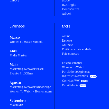
Caboré
Mude
RZK Digital
DoubleVerify
Adlook
Eventos
Mais
Assine
Março
Renove
Women to Watch Summit
Anuncie
Política de privacidade
Abril
Fale conosco
Mídia Master
Edição semanal
Maio
Women to Watch
Marketing Network Brasil
Portfólio de Agências
Evento ProXXIma
Ingressos Maximídia
Convites WW
Agosto
Retail Media
Marketing Network Knowledge
Women To Watch - Homenagem
Setembro
Maximídia