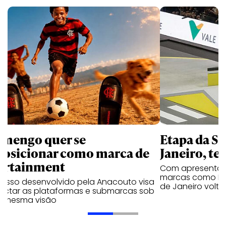
amengo quer se
Etapa da SL
posicionar como marca de
Janeiro, te
ortainment
Com apresentaçã
marcas como Hei
cesso desenvolvido pela Anacouto visa
de Janeiro volta
ectar as plataformas e submarcas sob
 mesma visão