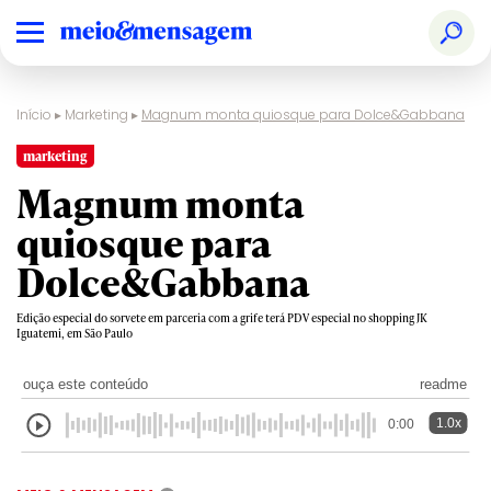
Início
▸
Marketing
▸
Magnum monta quiosque para Dolce&Gabbana
marketing
Magnum monta
quiosque para
Dolce&Gabbana
Edição especial do sorvete em parceria com a grife terá PDV especial no shopping JK
Iguatemi, em São Paulo
ouça este conteúdo
readme
1.0x
0:00