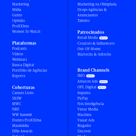
Marketing
Marketing na Olimpíada
Mídia
Drops Agências &
Gente
Anunciantes
Opinião
Talento
ProXXIma
Women To Watch
Patrocinados
Retail Media
Plataformas
Creators & Influencers
Podcasts
Out-Of-Home
Vídeos
Martechs & Adtechs
Webinars
Banca Digital
Brand Channels
Portfólio de Agências
IMO
Reports
Amazon Ads
Coberturas
OPL Digital
Cannes Lions
Impulso
SXSW
PicPay
MWC
Nós Inteligência
NRF
Vistar Media
WW Summit
Machina
Evento ProXXIma
Viasat Ads
Maximídia
Magnite
Effie Awards
Uncover