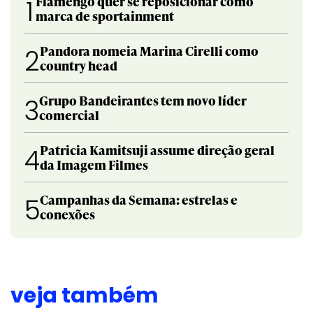
Flamengo quer se reposicionar como
1
marca de sportainment
Pandora nomeia Marina Cirelli como
2
country head
Grupo Bandeirantes tem novo líder
3
comercial
Patricia Kamitsuji assume direção geral
4
da Imagem Filmes
Campanhas da Semana: estrelas e
5
conexões
veja também