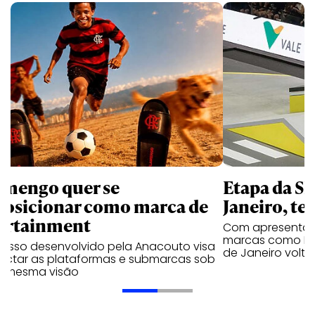
amengo quer se
Etapa da SL
posicionar como marca de
Janeiro, te
ortainment
Com apresentaçã
marcas como Hei
cesso desenvolvido pela Anacouto visa
de Janeiro volta
ectar as plataformas e submarcas sob
 mesma visão