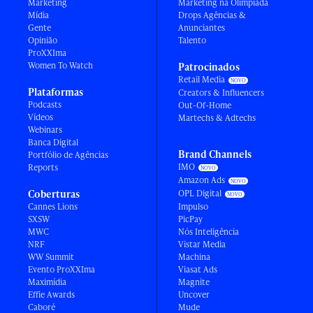
Marketing
Marketing na Olimpíada
Mídia
Drops Agências &
Gente
Anunciantes
Opinião
Talento
ProXXIma
Women To Watch
Patrocinados
Retail Media
Plataformas
Creators & Influencers
Podcasts
Out-Of-Home
Vídeos
Martechs & Adtechs
Webinars
Banca Digital
Brand Channels
Portfólio de Agências
IMO
Reports
Amazon Ads
Coberturas
OPL Digital
Cannes Lions
Impulso
SXSW
PicPay
MWC
Nós Inteligência
NRF
Vistar Media
WW Summit
Machina
Evento ProXXIma
Viasat Ads
Maximídia
Magnite
Effie Awards
Uncover
Caboré
Mude