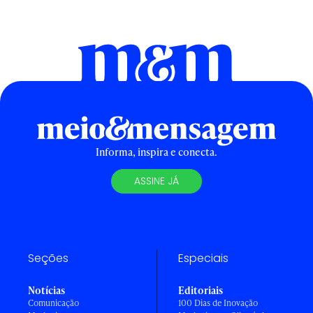
Informa, inspira e conecta.
ASSINE JÁ
Seções
Especiais
Notícias
Editoriais
Comunicação
100 Dias de Inovação