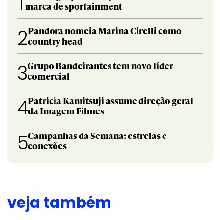
1
marca de sportainment
Pandora nomeia Marina Cirelli como
2
country head
Grupo Bandeirantes tem novo líder
3
comercial
Patricia Kamitsuji assume direção geral
4
da Imagem Filmes
Campanhas da Semana: estrelas e
5
conexões
veja também