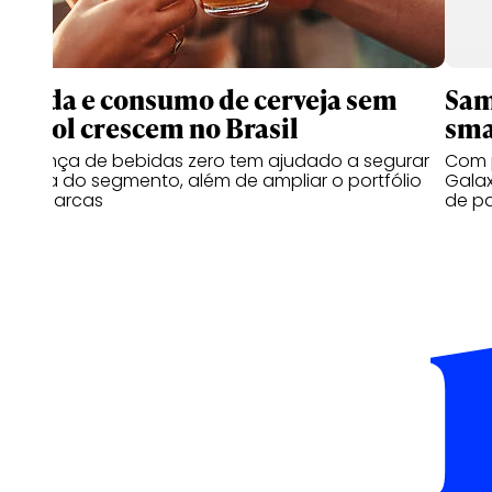
Venda e consumo de cerveja sem
Sam
álcool crescem no Brasil
sma
Presença de bebidas zero tem ajudado a segurar
Com p
queda do segmento, além de ampliar o portfólio
Galax
das marcas
de p