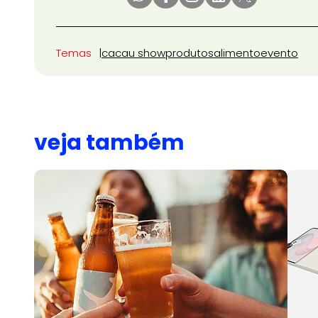
Temas
cacau show
produtos
alimento
evento
veja também