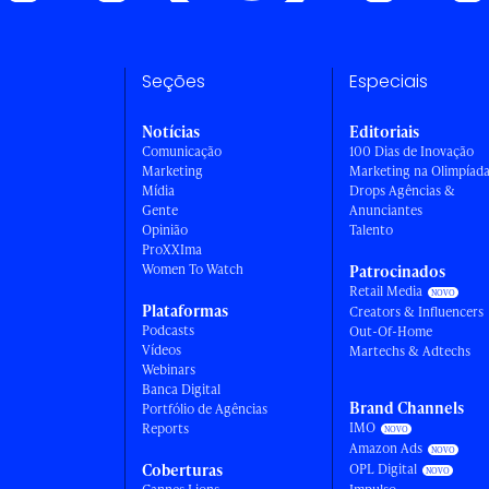
Seções
Especiais
Notícias
Editoriais
Comunicação
100 Dias de Inovação
Marketing
Marketing na Olimpíad
Mídia
Drops Agências &
Gente
Anunciantes
Opinião
Talento
ProXXIma
Women To Watch
Patrocinados
Retail Media
Plataformas
Creators & Influencers
Podcasts
Out-Of-Home
Vídeos
Martechs & Adtechs
Webinars
Banca Digital
Brand Channels
Portfólio de Agências
IMO
Reports
Amazon Ads
Coberturas
OPL Digital