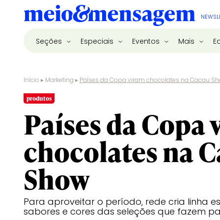
NEWSL
Seções
Especiais
Eventos
Mais
E
Início
▸
Marketing
▸
Países da Copa viram chocolates na Cacau S
produtos
Países da Copa 
chocolates na 
Show
Para aproveitar o período, rede cria linha e
sabores e cores das seleções que fazem p