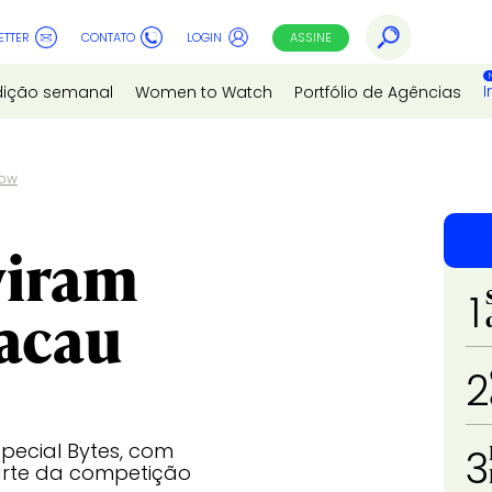
ETTER
CONTATO
LOGIN
ASSINE
I
dição semanal
Women to Watch
Portfólio de Agências
how
viram
1
Cacau
2
special Bytes, com
3
arte da competição