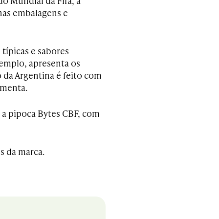
do Mundial da Fifa, a
nas embalagens e
 típicas e sabores
xemplo, apresenta os
 da Argentina é feito com
imenta.
m a pipoca Bytes CBF, com
s da marca.