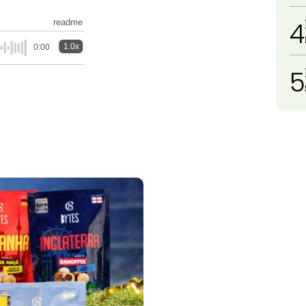
4
readme
1.0x
0:00
5