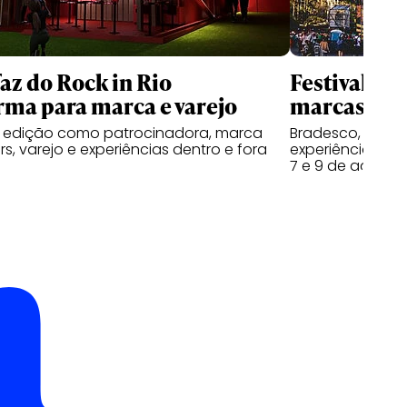
faz do Rock in Rio
Festival Do
rma para marca e varejo
marcas na s
a edição como patrocinadora, marca
Bradesco, Coron
s, varejo e experiências dentro e fora
experiências ao 
7 e 9 de agosto