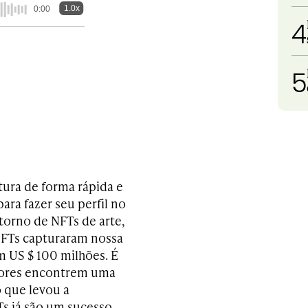
1.0x
0:00
4
5
tura de forma rápida e
ra fazer seu perfil no
torno de NFTs de arte,
 NFTs capturaram nossa
 US $ 100 milhões. É
adores encontrem uma
 que levou a
Ts já são um sucesso