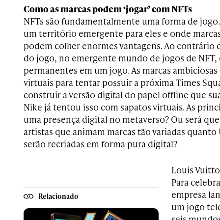
Como as marcas podem ‘jogar’ com NFTs
NFTs são fundamentalmente uma forma de jogo. E
um território emergente para eles e onde marc
podem colher enormes vantagens. Ao contrário d
do jogo, no emergente mundo de jogos de NFT, é
permanentes em um jogo. As marcas ambiciosas
virtuais para tentar possuir a próxima Times Squ
construir a versão digital do papel offline que 
Nike já tentou isso com sapatos virtuais. As prin
uma presença digital no metaverso? Ou será qu
artistas que animam marcas tão variadas quanto 
serão recriadas em forma pura digital?
Louis Vuitt
Para celebra
empresa lan
Relacionado
um jogo tel
seis mundos