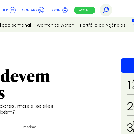
ETTER
CONTATO
LOGIN
ASSINE
I
dição semanal
Women to Watch
Portfólio de Agências
 devem
1
s
2
dores, mas e se eles
mbém?
3
readme