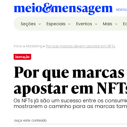
NEWSL
Seções
Especiais
Eventos
Mais
E
Início
▸
Marketing
▸
Por que marcas devem apostar em NFTs
inovação
Por que marcas
apostar em NFT
Os NFTs já são um sucesso entre os consumi
mostrarem o caminho para as marcas ta
ouça este conteúdo