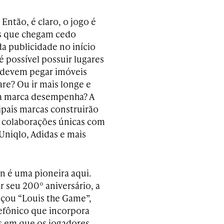
ntão, é claro, o jogo é
as que chegam cedo
a publicidade no início
 possível possuir lugares
 devem pegar imóveis
are? Ou ir mais longe e
sua marca desempenha? A
cipais marcas construirão
e colaborações únicas com
Uniqlo, Adidas e mais
on é uma pioneira aqui.
r seu 200º aniversário, a
çou “Louis the Game”,
efônico que incorpora
 em que os jogadores