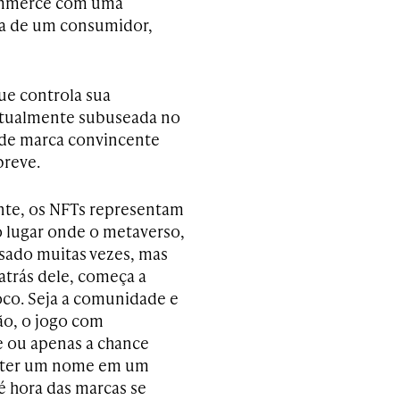
commerce com uma
ra de um consumidor,
e controla sua
 atualmente subuseada no
de marca convincente
breve.
te, os NFTs representam
 o lugar onde o metaverso,
ado muitas vezes, mas
trás dele, começa a
oco. Seja a comunidade e
ão, o jogo com
 ou apenas a chance
e ter um nome em um
é hora das marcas se