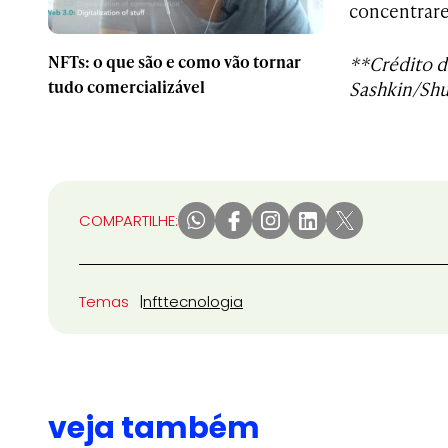
concentrar
NFTs: o que são e como vão tornar
**Crédito d
tudo comercializável
Sashkin/Shu
COMPARTILHE:
Temas
nft
tecnologia
veja também