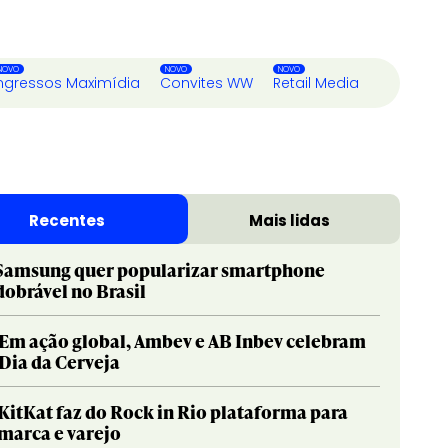
ngressos Maximídia
Convites WW
Retail Media
Recentes
Mais lidas
Samsung quer popularizar smartphone
dobrável no Brasil
Em ação global, Ambev e AB Inbev celebram
Dia da Cerveja
KitKat faz do Rock in Rio plataforma para
marca e varejo