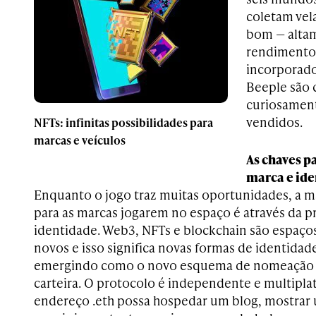
coletam vela
bom — altam
rendimento 
incorporado
Beeple são 
curiosamen
vendidos.
NFTs: infinitas possibilidades para
marcas e veículos
As chaves p
marca e id
Enquanto o jogo traz muitas oportunidades, a m
para as marcas jogarem no espaço é através da p
identidade. Web3, NFTs e blockchain são espaç
novos e isso significa novas formas de identidad
emergindo como o novo esquema de nomeação i
carteira. O protocolo é independente e multipla
endereço .eth possa hospedar um blog, mostrar 