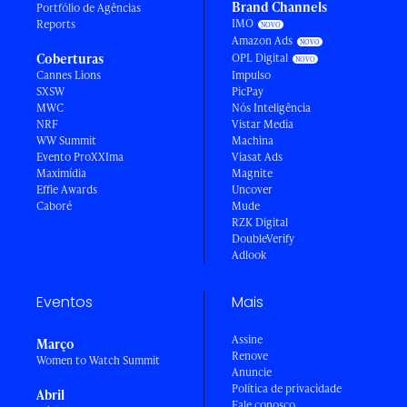
Brand Channels
Portfólio de Agências
IMO
Reports
Amazon Ads
Coberturas
OPL Digital
Cannes Lions
Impulso
SXSW
PicPay
MWC
Nós Inteligência
NRF
Vistar Media
WW Summit
Machina
Evento ProXXIma
Viasat Ads
Maximídia
Magnite
Effie Awards
Uncover
Caboré
Mude
RZK Digital
DoubleVerify
Adlook
Eventos
Mais
Assine
Março
Renove
Women to Watch Summit
Anuncie
Política de privacidade
Abril
Fale conosco