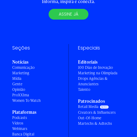
Informa, inspira e conecta.
ASSINE JÁ
Seções
Especiais
Notícias
Editoriais
Comunicação
100 Dias de Inovação
Marketing
Marketing na Olimpíada
Mídia
Drops Agências &
Gente
Anunciantes
Opinião
Talento
ProXXIma
Women To Watch
Patrocinados
Retail Media
Plataformas
Creators & Influencers
Podcasts
Out-Of-Home
Vídeos
Martechs & Adtechs
Webinars
Banca Digital