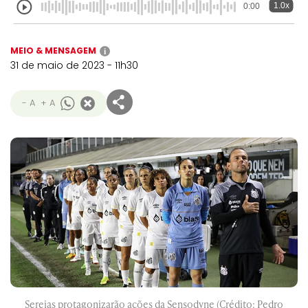
1.0x
0:00
MEIO & MENSAGEM
i
31 de maio de 2023 - 11h30
- A
+ A
Sereias protagonizarão ações da Sensodyne (Crédito: Pedro