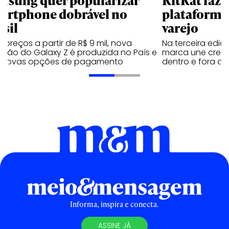
artphone dobrável no
plataforma
asil
varejo
preços a partir de R$ 9 mil, nova
Na terceira edi
ação do Galaxy Z é produzida no País e
marca une creato
 novas opções de pagamento
dentro e fora do 
Informa, inspira e conecta.
ASSINE JÁ