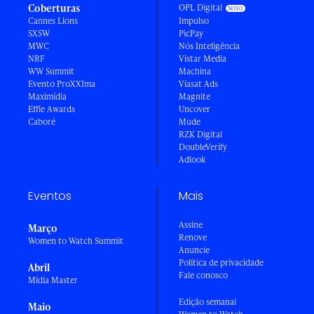
Coberturas
OPL Digital
Cannes Lions
Impulso
SXSW
PicPay
MWC
Nós Inteligência
NRF
Vistar Media
WW Summit
Machina
Evento ProXXIma
Viasat Ads
Maximídia
Magnite
Effie Awards
Uncover
Caboré
Mude
RZK Digital
DoubleVerify
Adlook
Eventos
Mais
Assine
Março
Renove
Women to Watch Summit
Anuncie
Política de privacidade
Abril
Fale conosco
Mídia Master
Edição semanal
Maio