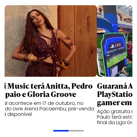
li Music terá Anitta, Pedro
Guaraná An
mpaio e Gloria Groove
PlayStatio
gamer em 
ival acontece em 17 de outubro, no
cado Livre Arena Pacaembu; pré-venda
Ação gratuita n
stá disponível
Paulo terá estaç
final da Liga Gu