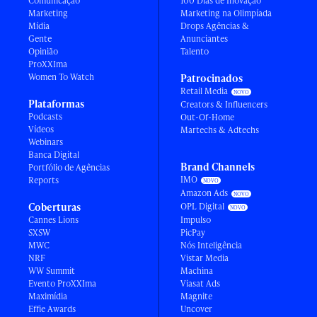
Comunicação
100 Dias de Inovação
Marketing
Marketing na Olimpíada
Mídia
Drops Agências &
Gente
Anunciantes
Opinião
Talento
ProXXIma
Women To Watch
Patrocinados
Retail Media
Plataformas
Creators & Influencers
Podcasts
Out-Of-Home
Vídeos
Martechs & Adtechs
Webinars
Banca Digital
Brand Channels
Portfólio de Agências
IMO
Reports
Amazon Ads
Coberturas
OPL Digital
Cannes Lions
Impulso
SXSW
PicPay
MWC
Nós Inteligência
NRF
Vistar Media
WW Summit
Machina
Evento ProXXIma
Viasat Ads
Maximídia
Magnite
Effie Awards
Uncover