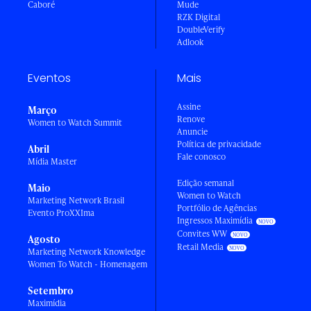
Caboré
Mude
RZK Digital
DoubleVerify
Adlook
Eventos
Mais
Assine
Março
Renove
Women to Watch Summit
Anuncie
Política de privacidade
Abril
Fale conosco
Mídia Master
Edição semanal
Maio
Women to Watch
Marketing Network Brasil
Portfólio de Agências
Evento ProXXIma
Ingressos Maximídia
Convites WW
Agosto
Retail Media
Marketing Network Knowledge
Women To Watch - Homenagem
Setembro
Maximídia