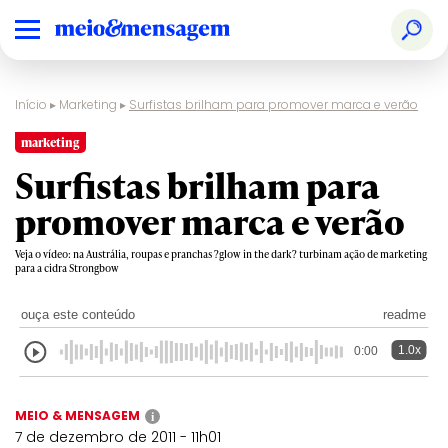
Início
▸
Marketing
▸
Surfistas brilham para promover marca e verão
marketing
Surfistas brilham para
promover marca e verão
Veja o vídeo: na Austrália, roupas e pranchas ?glow in the dark? turbinam ação de marketing
para a cidra Strongbow
ouça este conteúdo
readme
1.0x
0:00
MEIO & MENSAGEM
i
7 de dezembro de 2011 - 11h01