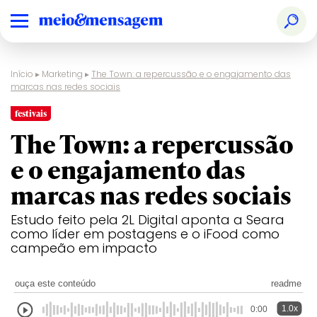
Início
▸
Marketing
▸
The Town: a repercussão e o engajamento das
marcas nas redes sociais
festivais
The Town: a repercussão
e o engajamento das
marcas nas redes sociais
Estudo feito pela 2L Digital aponta a Seara
como líder em postagens e o iFood como
campeão em impacto
ouça este conteúdo
readme
1.0x
0:00