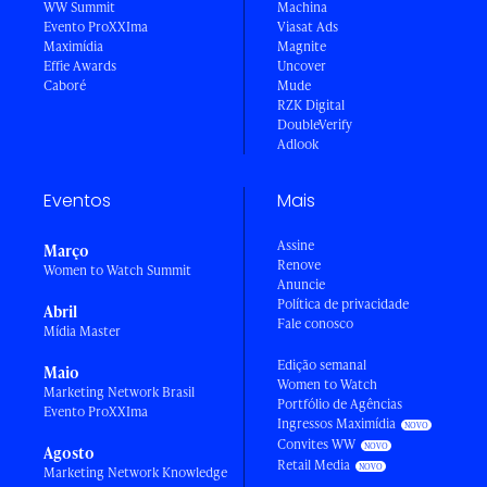
WW Summit
Machina
Evento ProXXIma
Viasat Ads
Maximídia
Magnite
Effie Awards
Uncover
Caboré
Mude
RZK Digital
DoubleVerify
Adlook
Eventos
Mais
Assine
Março
Renove
Women to Watch Summit
Anuncie
Política de privacidade
Abril
Fale conosco
Mídia Master
Edição semanal
Maio
Women to Watch
Marketing Network Brasil
Portfólio de Agências
Evento ProXXIma
Ingressos Maximídia
Convites WW
Agosto
Retail Media
Marketing Network Knowledge