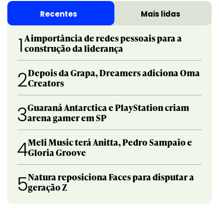
Recentes
Mais lidas
A importância de redes pessoais para a
1
construção da liderança
Depois da Grapa, Dreamers adiciona Oma
2
Creators
Guaraná Antarctica e PlayStation criam
3
arena gamer em SP
Meli Music terá Anitta, Pedro Sampaio e
4
Gloria Groove
Natura reposiciona Faces para disputar a
5
geração Z