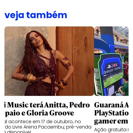
veja também
li Music terá Anitta, Pedro
Guaraná An
mpaio e Gloria Groove
PlayStatio
gamer em 
ival acontece em 17 de outubro, no
cado Livre Arena Pacaembu; pré-venda
Ação gratuita n
stá disponível