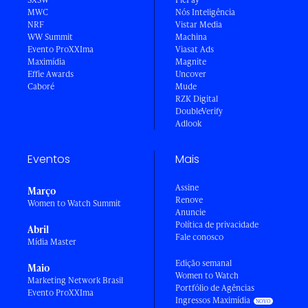
MWC
Nós Inteligência
NRF
Vistar Media
WW Summit
Machina
Evento ProXXIma
Viasat Ads
Maximídia
Magnite
Effie Awards
Uncover
Caboré
Mude
RZK Digital
DoubleVerify
Adlook
Eventos
Mais
Assine
Março
Renove
Women to Watch Summit
Anuncie
Política de privacidade
Abril
Fale conosco
Mídia Master
Edição semanal
Maio
Women to Watch
Marketing Network Brasil
Portfólio de Agências
Evento ProXXIma
Ingressos Maximídia