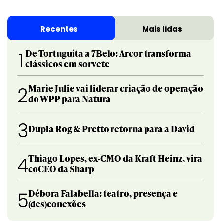
Recentes
Mais lidas
De Tortuguita a 7Belo: Arcor transforma
1
clássicos em sorvete
Marie Julie vai liderar criação de operação
2
do WPP para Natura
3
Dupla Rog & Pretto retorna para a David
Thiago Lopes, ex-CMO da Kraft Heinz, vira
4
coCEO da Sharp
Débora Falabella: teatro, presença e
5
(des)conexões