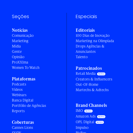
Seções
Especiais
Notícias
Editoriais
Comunicação
100 Dias de Inovação
Marketing
Marketing na Olimpíada
Mídia
Drops Agências &
Gente
Anunciantes
Opinião
Talento
ProXXIma
Women To Watch
Patrocinados
Retail Media
Plataformas
Creators & Influencers
Podcasts
Out-Of-Home
Vídeos
Martechs & Adtechs
Webinars
Banca Digital
Brand Channels
Portfólio de Agências
IMO
Reports
Amazon Ads
Coberturas
OPL Digital
Cannes Lions
Impulso
SXSW
PicPay