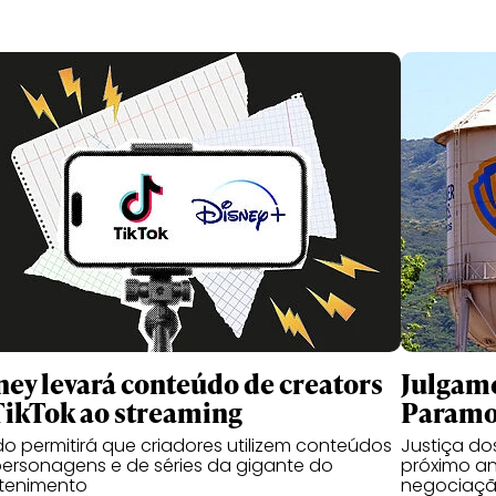
ney levará conteúdo de creators
Julgame
TikTok ao streaming
Paramou
o permitirá que criadores utilizem conteúdos
Justiça d
ersonagens e de séries da gigante do
próximo an
etenimento
negociaçã