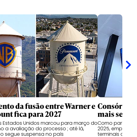
nto da fusão entre Warner e
Consórcio 
nt fica para 2027
mais seis a
os Estados Unidos marcou para março do
Como parte do 
o a avaliação do processo ; até lá,
2025, empresas
o segue suspensa no país
terminais do Par