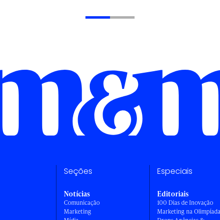
Seções
Especiais
Notícias
Editoriais
Comunicação
100 Dias de Inovação
Marketing
Marketing na Olimpíad