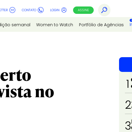
ETTER
CONTATO
LOGIN
ASSINE
I
dição semanal
Women to Watch
Portfólio de Agências
erto
1
vista no
2
3