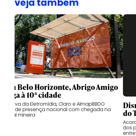
veja também
Com Belo Horizonte, Abrigo Amigo
chega à 10ª cidade
Dis
Iniciativa da Eletromídia, Claro e AlmapBBDO
expande presença nacional com chegada na
do 
capital mineira
Acord
dos p
entr