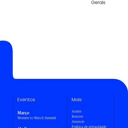
Gerais
Eventos
Mais
Assine
Março
Renove
Women to Watch Summit
Anuncie
a
Política de privacidade