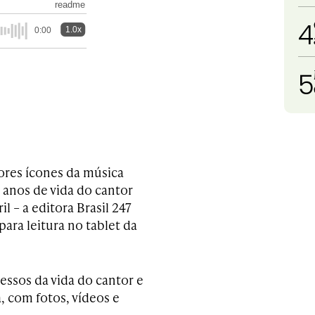
readme
4
1.0x
0:00
5
iores ícones da música
anos de vida do cantor
l – a editora Brasil 247
ara leitura no tablet da
essos da vida do cantor e
, com fotos, vídeos e