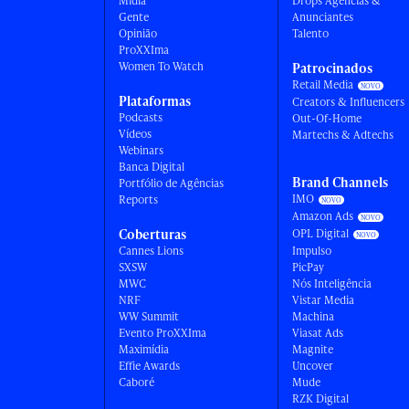
Mídia
Drops Agências &
Gente
Anunciantes
Opinião
Talento
ProXXIma
Women To Watch
Patrocinados
Retail Media
Plataformas
Creators & Influencers
Podcasts
Out-Of-Home
Vídeos
Martechs & Adtechs
Webinars
Banca Digital
Brand Channels
Portfólio de Agências
IMO
Reports
Amazon Ads
Coberturas
OPL Digital
Cannes Lions
Impulso
SXSW
PicPay
MWC
Nós Inteligência
NRF
Vistar Media
WW Summit
Machina
Evento ProXXIma
Viasat Ads
Maximídia
Magnite
Effie Awards
Uncover
Caboré
Mude
RZK Digital