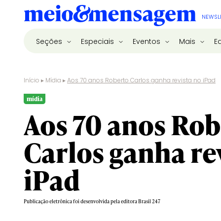
NEWSL
Seções
Especiais
Eventos
Mais
E
Início
▸
Mídia
▸
Aos 70 anos Roberto Carlos ganha revista no iPad
mídia
Aos 70 anos Rob
Carlos ganha re
iPad
Publicação eletrônica foi desenvolvida pela editora Brasil 247