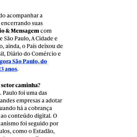
ido acompanhar a
m encerrando suas
io & Mensagem
com
e São Paulo, A Cidade e
o, ainda, o País deixou de
sil, Diário do Comércio e
Agora São Paulo, do
23 anos
.
 setor caminha?
. Paulo foi uma das
randes empresas a adotar
quando há a cobrança
 ao conteúdo digital. O
nismo foi seguido por
ulos, como o Estadão,