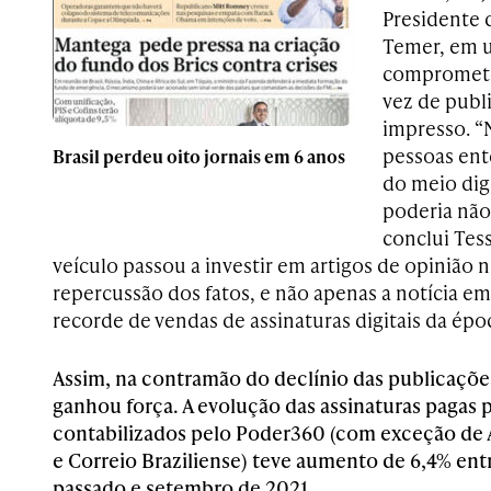
Presidente 
Temer, em 
compromete
vez de publ
impresso. 
pessoas ent
Brasil perdeu oito jornais em 6 anos
do meio digi
poderia não 
conclui Tess
veículo passou a investir em artigos de opinião 
repercussão dos fatos, e não apenas a notícia em
recorde de vendas de assinaturas digitais da épo
Assim, na contramão do declínio das publicações
ganhou força. A evolução das assinaturas pagas p
contabilizados pelo Poder360 (com exceção de A
e Correio Braziliense) teve aumento de 6,4% en
passado e setembro de 2021.