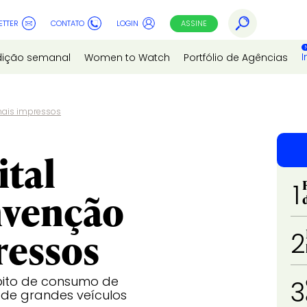
ETTER
CONTATO
LOGIN
ASSINE
I
dição semanal
Women to Watch
Portfólio de Agências
nais impressos
ital
1
nvenção
ressos
2
bito de consumo de
3
 de grandes veículos