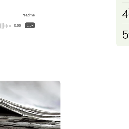
4
readme
1.0x
0:00
5