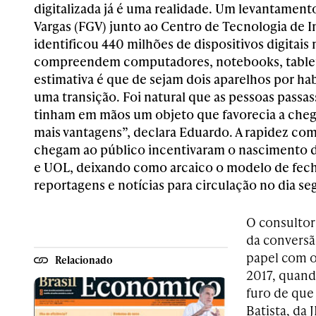
digitalizada já é uma realidade. Um levantamen
Vargas (FGV) junto ao Centro de Tecnologia de 
identificou 440 milhões de dispositivos digitais 
compreendem computadores, notebooks, tablet
estimativa é que de sejam dois aparelhos por ha
uma transição. Foi natural que as pessoas pass
tinham em mãos um objeto que favorecia a che
mais vantagens”, declara Eduardo. A rapidez com 
chegam ao público incentivaram o nascimento d
e UOL, deixando como arcaico o modelo de fec
reportagens e notícias para circulação no dia se
O consultor
da conversã
papel com o
Relacionado
2017, quand
furo de que
Batista, da 