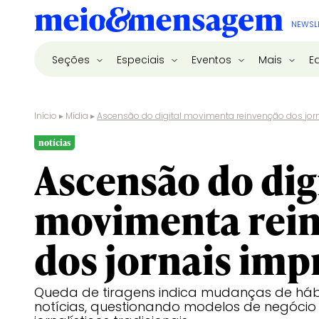
NEWSL
Seções
Especiais
Eventos
Mais
E
Início
▸
Mídia
▸
Ascensão do digital movimenta reinvenção dos jor
notícias
Ascensão do dig
movimenta rei
dos jornais imp
Queda de tiragens indica mudanças de há
notícias, questionando modelos de negócio