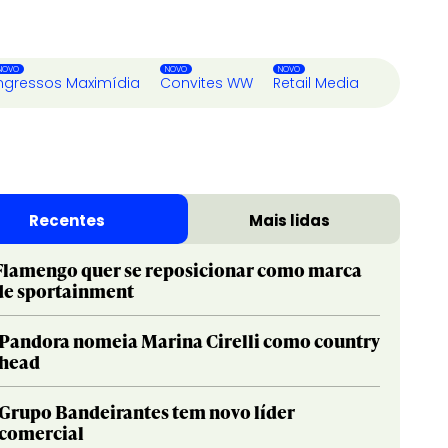
ngressos Maximídia
Convites WW
Retail Media
Recentes
Mais lidas
Flamengo quer se reposicionar como marca
de sportainment
Pandora nomeia Marina Cirelli como country
head
Grupo Bandeirantes tem novo líder
comercial