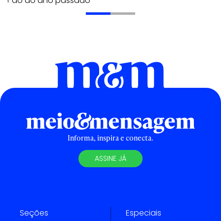
erior ao do ano passado
Informa, inspira e conecta.
ASSINE JÁ
Seções
Especiais