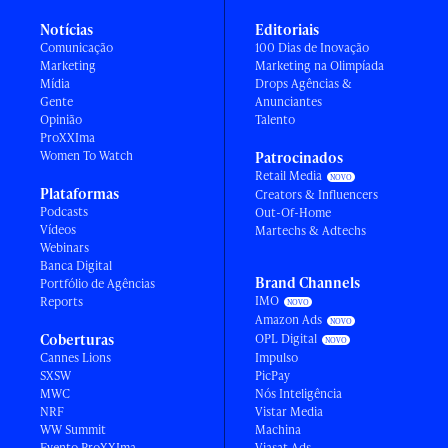
Notícias
Editoriais
Comunicação
100 Dias de Inovação
Marketing
Marketing na Olimpíada
Mídia
Drops Agências &
Gente
Anunciantes
Opinião
Talento
ProXXIma
Women To Watch
Patrocinados
Retail Media
Plataformas
Creators & Influencers
Podcasts
Out-Of-Home
Vídeos
Martechs & Adtechs
Webinars
Banca Digital
Brand Channels
Portfólio de Agências
IMO
Reports
Amazon Ads
Coberturas
OPL Digital
Cannes Lions
Impulso
SXSW
PicPay
MWC
Nós Inteligência
NRF
Vistar Media
WW Summit
Machina
Evento ProXXIma
Viasat Ads