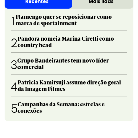
Recentes
Mais lidas
Flamengo quer se reposicionar como
1
marca de sportainment
Pandora nomeia Marina Cirelli como
2
country head
Grupo Bandeirantes tem novo líder
3
comercial
Patricia Kamitsuji assume direção geral
4
da Imagem Filmes
Campanhas da Semana: estrelas e
5
conexões