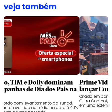
veja também
aro, TIM e Dolly dominam
Prime Video
mpanhas de Dia dos Pais na
lançar Corr
Criada em parc
Ostra Content, i
acordo com levantamento da Tunad,
em uma extensão
tante investido na mídia na data é 40%