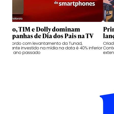
Claro, TIM e Dolly dominam
Pri
campanhas de Dia dos Pais na TV
lan
De acordo com levantamento da Tunad,
Cria
montante investido na mídia na data é 40% inferior
Conte
ao do ano passado
exten