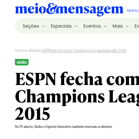
NEWSL
Seções
Especiais
Eventos
Mais
E
Início
▸
Mídia
▸
ESPN fecha com Champions League até 2015
mídia
ESPN fecha co
Champions Leag
2015
Na TV aberta, Globo e Esporte Interativo também renovam os direitos