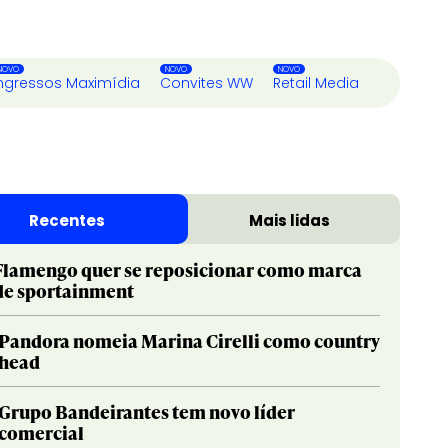
ngressos Maximídia
Convites WW
Retail Media
Recentes
Mais lidas
Flamengo quer se reposicionar como marca
de sportainment
Pandora nomeia Marina Cirelli como country
head
Grupo Bandeirantes tem novo líder
comercial