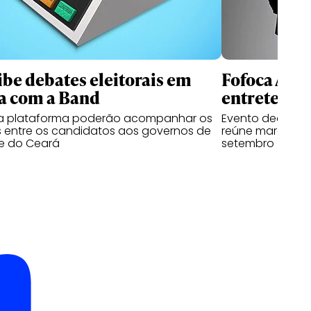
ibe debates eleitorais em
Fofoca Awa
a com a Band
entretenim
da plataforma poderão acompanhar os
Evento dedicado
 entre os candidatos aos governos de
reúne marcas, cr
e do Ceará
setembro