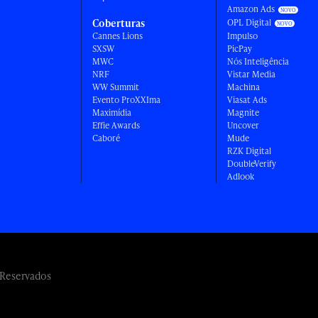
Amazon Ads
Coberturas
OPL Digital
Cannes Lions
Impulso
SXSW
PicPay
MWC
Nós Inteligência
NRF
Vistar Media
WW Summit
Machina
Evento ProXXIma
Viasat Ads
Maximídia
Magnite
Effie Awards
Uncover
Caboré
Mude
RZK Digital
DoubleVerify
Adlook
 Reservados