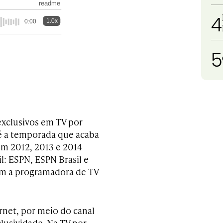
readme
4
1.0x
0:00
5
exclusivos em TV por
té a temporada que acaba
m 2012, 2013 e 2014
l: ESPN, ESPN Brasil e
om a programadora de TV
rnet, por meio do canal
lusividade. Na TV por