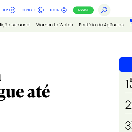
ETTER
CONTATO
LOGIN
ASSINE
I
dição semanal
Women to Watch
Portfólio de Agências
m
1
ue até
2
3