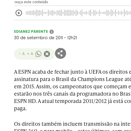
ouça este conteúdo
EDIANEZ PARENTE
i
30 de setembro de 2011 - 12h21
- A
+ A
A ESPN acaba de fechar junto à UEFA os direitos 
assinatura para o Brasil da Champions League a
em 2015. Assim, os campeonatos que começam e
estarão nos três canais da programadora no Brasi
ESPN HD. A atual temporada 2011/2012 já está c
paga.
Os direitos também incluem transmissão na inte
ESPN 360, e para mobile – estes últimos, sem exc