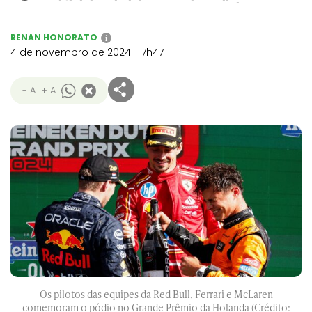
RENAN HONORATO
i
4 de novembro de 2024 - 7h47
- A
+ A
Os pilotos das equipes da Red Bull, Ferrari e McLaren
comemoram o pódio no Grande Prêmio da Holanda (Crédito: