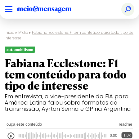
Início
▸
Mídia
▸
Fabiana Ecclestone: F1 tem conteúdo para todo tipo de
interesse
automobilismo
Fabiana Ecclestone: F1
tem conteúdo para todo
tipo de interesse
Em entrevista, a vice-presidente da FIA para
América Latina falou sobre formatos de
transmissão, Ayrton Senna e GP na Argentina
ouça este conteúdo
readme
1.0x
0:00