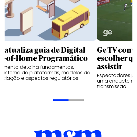
B atualiza guia de Digital
Ge TV convi
t-of-Home Programático
escolher qu
assistir
umento detalha fundamentos,
ssistema de plataformas, modelos de
Espectadores po
ociação e aspectos regulatórios
uma enquete no
transmissão