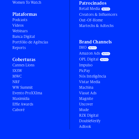
Women To Watch
Patrocinados
Retail Media
Plataformas
Creators & Influencers
Podcasts
Out-Of-Home
Vídeos
Martechs & Adtechs
Webinars
Banca Digital
Brand Channels
Portfólio de Agências
IMO
Reports
Amazon Ads
Coberturas
OPL Digital
Cannes Lions
Impulso
SXSW
PicPay
MWC
Nós Inteligência
NRF
Vistar Media
WW Summit
Machina
Evento ProXXIma
Viasat Ads
Maximídia
Magnite
Effie Awards
Uncover
Caboré
Mude
RZK Digital
DoubleVerify
Adlook