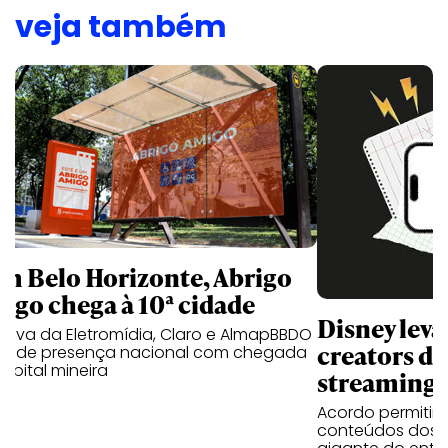
veja também
m Belo Horizonte, Abrigo
igo chega à 10ª cidade
Disney lev
iativa da Eletromídia, Claro e AlmapBBDO
creators do
ande presença nacional com chegada
apital mineira
streaming
Acordo permitirá
conteúdos dos p