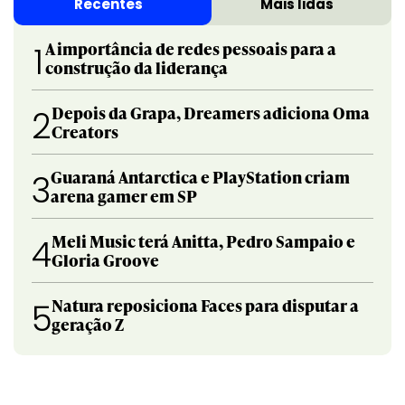
Recentes
Mais lidas
A importância de redes pessoais para a
1
construção da liderança
Depois da Grapa, Dreamers adiciona Oma
2
Creators
Guaraná Antarctica e PlayStation criam
3
arena gamer em SP
Meli Music terá Anitta, Pedro Sampaio e
4
Gloria Groove
Natura reposiciona Faces para disputar a
5
geração Z