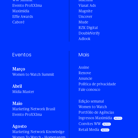
Evento ProXXIma
Viasat Ads
Maximídia
Magnite
Effie Awards
Uncover
Caboré
Mude
RZK Digital
DoubleVerify
Adlook
Eventos
Mais
Assine
Março
Renove
Women to Watch Summit
Anuncie
Política de privacidade
Abril
Fale conosco
Mídia Master
Edição semanal
Maio
Women to Watch
Marketing Network Brasil
Portfólio de Agências
Evento ProXXIma
Ingressos Maximídia
Convites WW
Agosto
Retail Media
Marketing Network Knowledge
Women To Watch - Homenagem