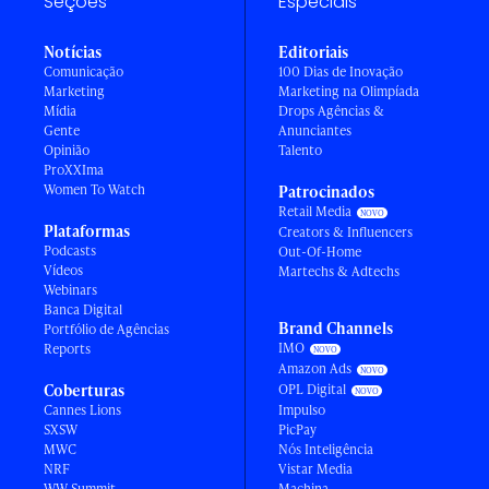
Seções
Especiais
Notícias
Editoriais
Comunicação
100 Dias de Inovação
Marketing
Marketing na Olimpíada
Mídia
Drops Agências &
Gente
Anunciantes
Opinião
Talento
ProXXIma
Women To Watch
Patrocinados
Retail Media
Plataformas
Creators & Influencers
Podcasts
Out-Of-Home
Vídeos
Martechs & Adtechs
Webinars
Banca Digital
Brand Channels
Portfólio de Agências
IMO
Reports
Amazon Ads
Coberturas
OPL Digital
Cannes Lions
Impulso
SXSW
PicPay
MWC
Nós Inteligência
NRF
Vistar Media
WW Summit
Machina